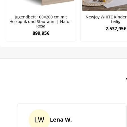
ve
Jugendbett 100×200 cm mit
Newjoy WHITE Kinder
Holzoptik und Stauraum | Natur-
teilig
Rosa
2.537,95
€
899,95
€
Lena W.