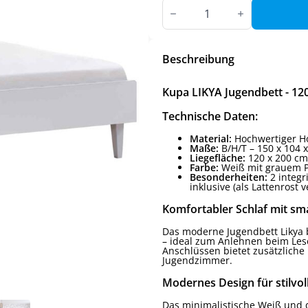
Kupa
LIKYA
Jugendbett
-
120x200
cm
Beschreibung
Menge
Kupa LIKYA Jugendbett - 1
Technische Daten:
Material:
Hochwertiger Ho
Maße:
B/H/T – 150 x 104 
Liegefläche:
120 x 200 cm
Farbe:
Weiß mit grauem Po
Besonderheiten:
2 integr
inklusive (als Lattenrost
Komfortabler Schlaf mit sm
Das moderne Jugendbett Likya b
– ideal zum Anlehnen beim Lese
Anschlüssen bietet zusätzliche
Jugendzimmer.
Modernes Design für stilvo
Das minimalistische Weiß und 