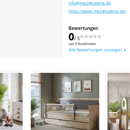
info@mg24trading.de
https://www.mg24trading.de/
Bewertungen
0
/ 5
von 0 Kund:innen
Alle Bewertungen anzeigen
Jetzt
5% Rabatt
auf Ihre erste Bestellung sichern!
Meinen Code senden
Bleiben Sie auf dem Laufenden über Neuigkeiten und Angebote
itere Informationen darüber, wie wir Ihre Daten für Marketingkommunikation