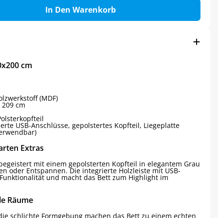
In Den Warenkorb
20x200 cm
lzwerkstoff (MDF)
x 209 cm
lsterkopfteil
ierte USB-Anschlüsse, gepolstertes Kopfteil, Liegeplatte
 verwendbar)
arten Extras
egeistert mit einem gepolsterten Kopfteil in elegantem Grau
n oder Entspannen. Die integrierte Holzleiste mit USB-
 Funktionalität und macht das Bett zum Highlight im
lle Räume
die schlichte Formgebung machen das Bett zu einem echten