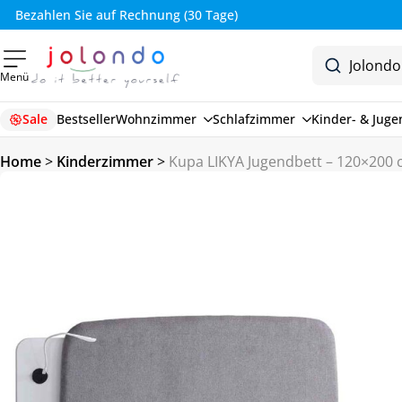
Bezahlen Sie auf Rechnung (30 Tage)
Menü
Sale
Bestseller
Wohnzimmer
Schlafzimmer
Kinder- & Jug
Home
>
Kinderzimmer
>
Kupa LIKYA Jugendbett – 120×200