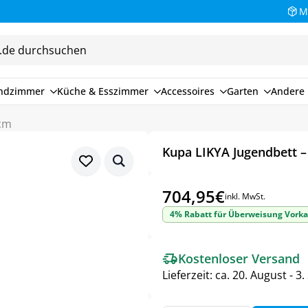
M
endzimmer
Küche & Esszimmer
Accessoires
Garten
Andere 
 cm
Kupa LIKYA Jugendbett 
704,95
€
inkl. MwSt.
4% Rabatt für Überweisung Vorka
Kostenloser Versand
Lieferzeit:
ca. 20. August - 