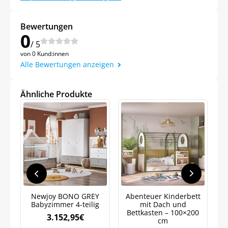
Bewertungen
0
/ 5
von 0 Kund:innen
Alle Bewertungen anzeigen
Ähnliche Produkte
Newjoy BONO GREY
Abenteuer Kinderbett
N
Babyzimmer 4-teilig
mit Dach und
Bettkasten – 100×200
3.152,95
€
cm