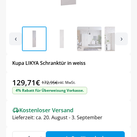
‹
›
Kupa LIKYA Schranktür in weiss
129,71
€
172,95
€
inkl. MwSt.
Ursprünglicher
Aktueller
4% Rabatt für Überweisung Vorkasse.
Preis
Preis
war:
ist:
Kostenloser Versand
172,95€
129,71€.
Lieferzeit:
ca. 20. August - 3. September
Kupa