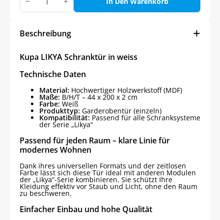
LIKYA
In Den Warenkorb
Schranktür
in
weiss
Menge
Beschreibung
Kupa LIKYA Schranktür in weiss
Technische Daten
Material:
Hochwertiger Holzwerkstoff (MDF)
Maße:
B/H/T – 44 x 200 x 2 cm
Farbe:
Weiß
Produkttyp:
Garderobentür (einzeln)
Kompatibilität:
Passend für alle Schranksysteme
der Serie „Likya“
Passend für jeden Raum – klare Linie für
modernes Wohnen
Dank ihres universellen Formats und der zeitlosen
Farbe lässt sich diese Tür ideal mit anderen Modulen
der „Likya“-Serie kombinieren. Sie schützt Ihre
Kleidung effektiv vor Staub und Licht, ohne den Raum
zu beschweren.
Einfacher Einbau und hohe Qualität