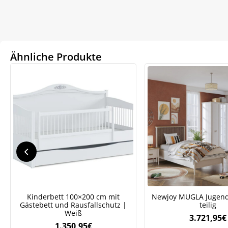
Ähnliche Produkte
We
Kinderbett 100×200 cm mit
Newjoy MUGLA Jugend
ve
Gästebett und Rausfallschutz |
teilig
Weiß
3.721,95
€
1.350,95
€