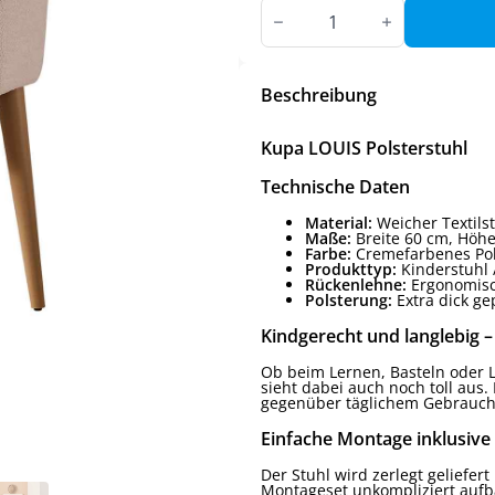
Kupa
LOUIS
Polsterstuhl
Menge
Beschreibung
Kupa LOUIS Polsterstuhl
Technische Daten
Material:
Weicher Textilst
Maße:
Breite 60 cm, Höhe
Farbe:
Cremefarbenes Pols
Produkttyp:
Kinderstuhl /
Rückenlehne:
Ergonomisc
Polsterung:
Extra dick ge
Kindgerecht und langlebig –
Ob beim Lernen, Basteln oder L
sieht dabei auch noch toll aus.
gegenüber täglichem Gebrauch
Einfache Montage inklusive
Der Stuhl wird zerlegt geliefer
Montageset unkompliziert auf