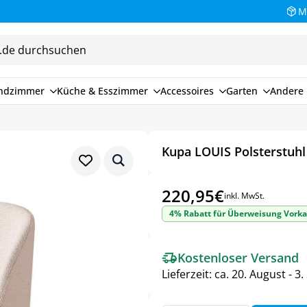
M
endzimmer
Küche & Esszimmer
Accessoires
Garten
Andere 
Kupa LOUIS Polsterstuhl
220,95
€
inkl. MwSt.
4% Rabatt für Überweisung Vorka
Kostenloser Versand
Lieferzeit:
ca. 20. August - 