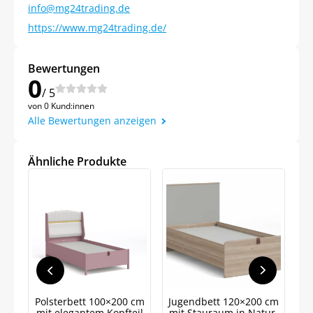
info@mg24trading.de
https://www.mg24trading.de/
Bewertungen
0
/ 5
von 0 Kund:innen
Alle Bewertungen anzeigen
Ähnliche Produkte
Jetzt
5% Rabatt
Polsterbett 100×200 cm
Jugendbett 120×200 cm
auf Ihre erste Bestellung sichern!
mit elegantem Kopfteil
mit Stauraum in Natur-
K