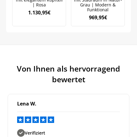
| Rosa
Grau | Modern &
Funktional
1.130,95
€
969,95
€
Meinen Code senden
Bleiben Sie auf dem Laufenden über
Neuigkeiten und Angebote.
Weitere Informationen darüber, wie wir Ihre Daten für
Von Ihnen als hervorragend
Marketingkommunikation verarbeiten. Lesen Sie unsere
Datenschutzrichtlinie.
bewertet
Lena W.
Verifiziert