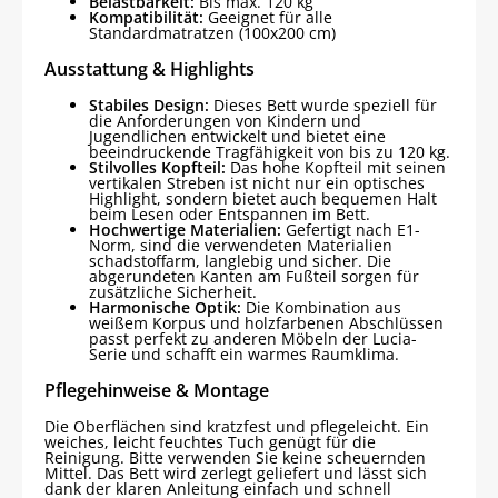
Belastbarkeit:
Bis max. 120 kg
Kompatibilität:
Geeignet für alle
Standardmatratzen (100x200 cm)
Ausstattung & Highlights
Stabiles Design:
Dieses Bett wurde speziell für
die Anforderungen von Kindern und
Jugendlichen entwickelt und bietet eine
beeindruckende Tragfähigkeit von bis zu 120 kg.
Stilvolles Kopfteil:
Das hohe Kopfteil mit seinen
vertikalen Streben ist nicht nur ein optisches
Highlight, sondern bietet auch bequemen Halt
beim Lesen oder Entspannen im Bett.
Hochwertige Materialien:
Gefertigt nach E1-
Norm, sind die verwendeten Materialien
schadstoffarm, langlebig und sicher. Die
abgerundeten Kanten am Fußteil sorgen für
zusätzliche Sicherheit.
Harmonische Optik:
Die Kombination aus
weißem Korpus und holzfarbenen Abschlüssen
passt perfekt zu anderen Möbeln der Lucia-
Serie und schafft ein warmes Raumklima.
Pflegehinweise & Montage
Die Oberflächen sind kratzfest und pflegeleicht. Ein
weiches, leicht feuchtes Tuch genügt für die
Reinigung. Bitte verwenden Sie keine scheuernden
Mittel. Das Bett wird zerlegt geliefert und lässt sich
dank der klaren Anleitung einfach und schnell