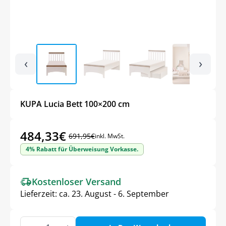
‹
›
KUPA Lucia Bett 100×200 cm
484,33
€
691,95
€
inkl. MwSt.
Ursprünglicher
Aktueller
4% Rabatt für Überweisung Vorkasse.
Preis
Preis
war:
ist:
Kostenloser Versand
691,95€
484,33€.
Lieferzeit:
ca. 23. August - 6. September
KUPA