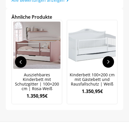
Alle Bewertungen anzeigen
Ähnliche Produkte
Jetzt
5% Rabatt
auf Ihre erste Bestellung sichern!
Meinen Code senden
Ausziehbares
Kinderbett 100×200 cm
Kinderbett mit
mit Gästebett und
J
Schutzgitter | 100×200
Rausfallschutz | Weiß
Bleiben Sie auf dem Laufenden über
cm | Rosa-Weiß
1.350,95
€
Neuigkeiten und Angebote.
1.350,95
€
Weitere Informationen darüber, wie wir Ihre Daten für
Marketingkommunikation verarbeiten. Lesen Sie unsere
Datenschutzrichtlinie.