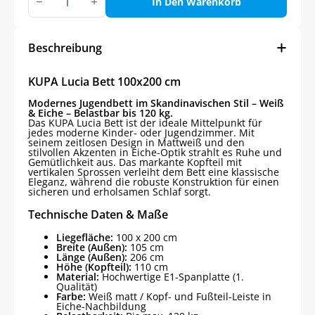
Lucia
In Den Warenkorb
Bett
100x200
cm
Menge
Beschreibung
KUPA Lucia Bett 100x200 cm
Modernes Jugendbett im Skandinavischen Stil – Weiß
& Eiche – Belastbar bis 120 kg.
Das KUPA Lucia Bett ist der ideale Mittelpunkt für
jedes moderne Kinder- oder Jugendzimmer. Mit
seinem zeitlosen Design in Mattweiß und den
stilvollen Akzenten in Eiche-Optik strahlt es Ruhe und
Gemütlichkeit aus. Das markante Kopfteil mit
vertikalen Sprossen verleiht dem Bett eine klassische
Eleganz, während die robuste Konstruktion für einen
sicheren und erholsamen Schlaf sorgt.
Technische Daten & Maße
Liegefläche:
100 x 200 cm
Breite (Außen):
105 cm
Länge (Außen):
206 cm
Höhe (Kopfteil):
110 cm
Material:
Hochwertige E1-Spanplatte (1.
Qualität)
Farbe:
Weiß matt / Kopf- und Fußteil-Leiste in
Eiche-Nachbildung