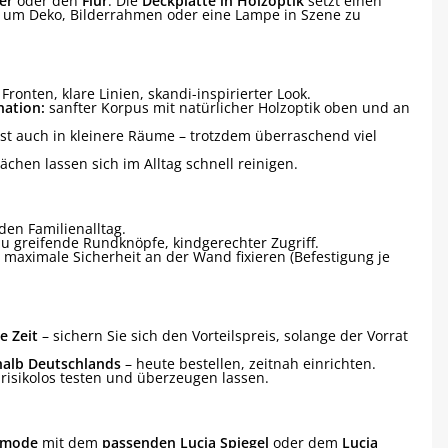
er
oder den
Flur
. Die
Deckplatte in Holzoptik
setzt einen
, um Deko, Bilderrahmen oder eine Lampe in Szene zu
Fronten, klare Linien, skandi-inspirierter Look.
ation:
sanfter Korpus mit natürlicher Holzoptik oben und an
st auch in kleinere Räume – trotzdem überraschend viel
ächen lassen sich im Alltag schnell reinigen.
den Familienalltag.
zu greifende Rundknöpfe, kindgerechter Zugriff.
 maximale Sicherheit an der Wand fixieren (Befestigung je
e Zeit
– sichern Sie sich den Vorteilspreis, solange der Vorrat
halb Deutschlands
– heute bestellen, zeitnah einrichten.
risikolos testen und überzeugen lassen.
mmode
mit dem
passenden Lucia Spiegel
oder dem
Lucia