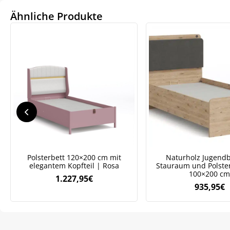
Ähnliche Produkte
We
ve
Polsterbett 120×200 cm mit
Naturholz Jugendb
elegantem Kopfteil | Rosa
Stauraum und Polster
100×200 cm
1.227,95
€
935,95
€