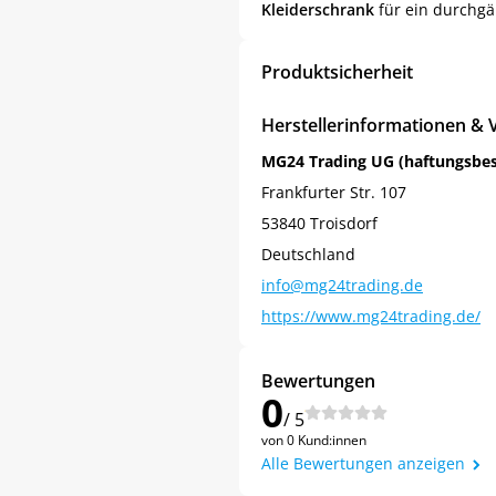
Kleiderschrank
für ein durchg
Produktsicherheit
Herstellerinformationen & 
MG24 Trading UG (haftungsbe
Frankfurter Str. 107
53840 Troisdorf
Deutschland
info@mg24trading.de
https://www.mg24trading.de/
Jetzt
5% Rabatt
Bewertungen
0
auf Ihre erste Bestellung sichern!
/ 5
von 0 Kund:innen
Alle Bewertungen anzeigen