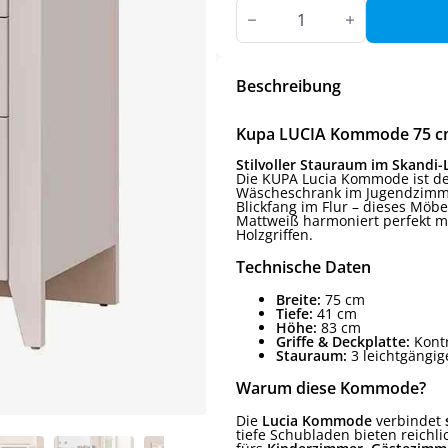
Kupa
LUCIA
Kommode
Menge
Beschreibung
Kupa LUCIA Kommode 75 cm 
Stilvoller Stauraum im Skandi-
Die KUPA Lucia Kommode ist der
Wäscheschrank im Jugendzimmer
Blickfang im Flur – dieses Möbe
Mattweiß harmoniert perfekt m
Holzgriffen.
Technische Daten
Breite:
75 cm
Tiefe:
41 cm
Höhe:
83 cm
Griffe & Deckplatte:
Kontr
Stauraum:
3 leichtgängi
Warum diese Kommode?
Die
Lucia Kommode
verbindet
tiefe Schubladen bieten reichlic