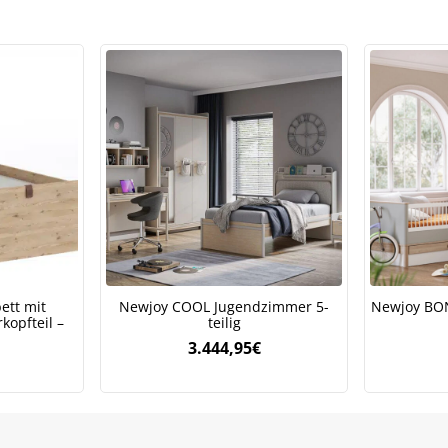
Meinen Code senden
Bleiben Sie auf dem Laufenden über Neuigkeiten und Angebote
itere Informationen darüber, wie wir Ihre Daten für Marketingkommunikation
rarbeiten. Lesen Sie unsere
Datenschutzrichtlinie.
ett mit
Newjoy COOL Jugendzimmer 5-
Newjoy BO
kopfteil –
teilig
3.444,95
€