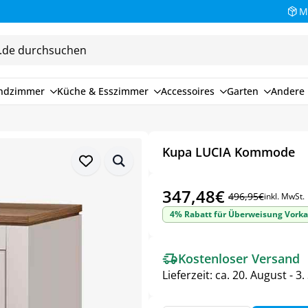
M
endzimmer
Küche & Esszimmer
Accessoires
Garten
Andere 
Kupa LUCIA Kommode
347,48
€
496,95
€
inkl. MwSt.
Ursprünglicher
Aktueller
4% Rabatt für Überweisung Vorka
Preis
Preis
war:
ist:
Kostenloser Versand
496,95€
347,48€.
Lieferzeit:
ca. 20. August - 