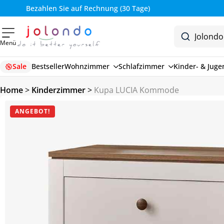
Bezahlen Sie auf Rechnung (30 Tage)
Menü
Sale
Bestseller
Wohnzimmer
Schlafzimmer
Kinder- & Jug
Home
>
Kinderzimmer
>
Kupa LUCIA Kommode
ANGEBOT!