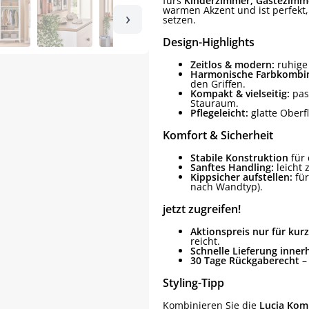
fürs
Kinderzimmer, Gästezimm
warmen Akzent und ist perfekt
›
setzen.
Design-Highlights
Zeitlos & modern:
ruhige 
Harmonische Farbkombin
den Griffen.
Kompakt & vielseitig:
pas
Stauraum.
Pflegeleicht:
glatte Oberfl
Komfort & Sicherheit
Stabile Konstruktion
für 
Sanftes Handling:
leicht 
Kippsicher aufstellen:
für
nach Wandtyp).
jetzt zugreifen!
Aktionspreis nur für kurz
reicht.
Schnelle Lieferung inner
30 Tage Rückgaberecht
– 
Styling-Tipp
Kombinieren Sie die
Lucia Ko