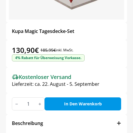
Kupa Magic Tagesdecke-Set
130,90
€
185,95
€
inkl. MwSt.
Ursprünglicher
Aktueller
4% Rabatt für Überweisung Vorkasse.
Preis
Preis
war:
ist:
Kostenloser Versand
185,95€
130,90€.
Lieferzeit:
ca. 22. August - 5. September
Kupa
Magic
In Den Warenkorb
Tagesdecke-
Set
Menge
Beschreibung