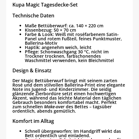
Kupa Magic Tagesdecke-Set
Technische Daten
Maße Bettüberwurf: ca. 140 × 220 cm
Kissenbezug: 50 × 70 cm
Farbe & Look: Weiß mit roséfarbenem Satin-
Panel und rotem Fußteil, feines Punktmuster,
Ballerina-Motiv
Haptik: angenehm weich, leicht
Pflege: Schonwaschgang 30 °C, nicht im
Trockner trocknen, farbschonendes
Waschmittel verwenden, kein Bleichmittel
Design & Einsatz
Der
Magic Bettüberwurf
bringt mit seinem zarten
Rosé und dem stilvollen Ballerina-Print eine elegante
Note ins Jugend- und Kinderzimmer. Die seidig
glänzende Zierbordüre setzt einen hochwertigen
Akzent, während das leichte Material den täglichen
Gebrauch besonders komfortabel macht. Perfekt
zum schnellen
Make-over
des Bettes – tagsüber
ordentlich, abends gemütlich.
Komfort im Alltag
Schnell übergeworfen: Im Handgriff wirkt das
Bett ordentlich und einladend.