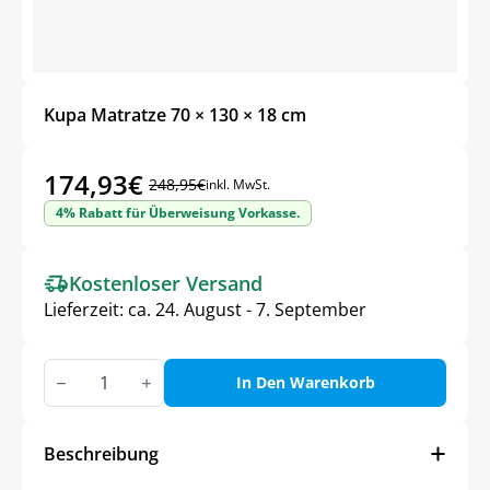
Kupa Matratze 70 × 130 × 18 cm
174,93
€
248,95
€
inkl. MwSt.
Ursprünglicher
Aktueller
4% Rabatt für Überweisung Vorkasse.
Preis
Preis
war:
ist:
Kostenloser Versand
248,95€
174,93€.
Lieferzeit:
ca. 24. August - 7. September
Kupa
Matratze
In Den Warenkorb
70
×
130
×
Beschreibung
18
cm