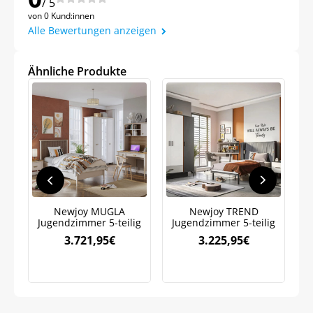
/ 5
Meinen Code senden
von 0 Kund:innen
Alle Bewertungen anzeigen
Bleiben Sie auf dem Laufenden über
Neuigkeiten und Angebote.
Ähnliche Produkte
Weitere Informationen darüber, wie wir Ihre Daten für
Marketingkommunikation verarbeiten. Lesen Sie unsere
Datenschutzrichtlinie.
Newjoy MUGLA
Newjoy TREND
J
Jugendzimmer 5-teilig
Jugendzimmer 5-teilig
mi
3.721,95
€
3.225,95
€