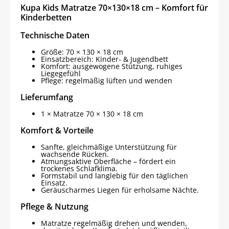
Menge
Kupa Kids Matratze 70×130×18 cm – Komfort für
Kinderbetten
Technische Daten
Größe: 70 × 130 × 18 cm
Einsatzbereich: Kinder- & Jugendbett
Komfort: ausgewogene Stützung, ruhiges
Liegegefühl
Pflege: regelmäßig lüften und wenden
Lieferumfang
1 × Matratze 70 × 130 × 18 cm
Komfort & Vorteile
Sanfte, gleichmäßige Unterstützung für
wachsende Rücken.
Atmungsaktive Oberfläche – fördert ein
trockenes Schlafklima.
Formstabil und langlebig für den täglichen
Einsatz.
Geräuscharmes Liegen für erholsame Nächte.
Pflege & Nutzung
Matratze regelmäßig drehen und wenden,