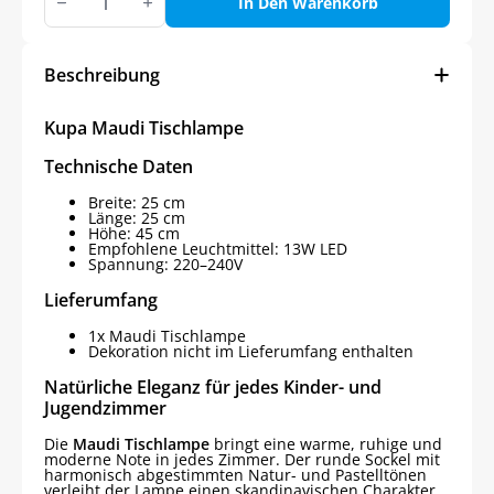
Maudi
In Den Warenkorb
Tischlampe
Menge
Beschreibung
Kupa Maudi Tischlampe
Technische Daten
Breite: 25 cm
Länge: 25 cm
Höhe: 45 cm
Empfohlene Leuchtmittel: 13W LED
Spannung: 220–240V
Lieferumfang
1x Maudi Tischlampe
Dekoration nicht im Lieferumfang enthalten
Natürliche Eleganz für jedes Kinder- und
Jugendzimmer
Die
Maudi Tischlampe
bringt eine warme, ruhige und
moderne Note in jedes Zimmer. Der runde Sockel mit
harmonisch abgestimmten Natur- und Pastelltönen
verleiht der Lampe einen skandinavischen Charakter,