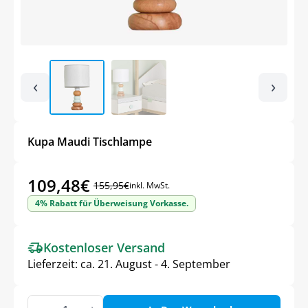
‹
›
Kupa Maudi Tischlampe
109,48
€
155,95
€
inkl. MwSt.
Ursprünglicher
Aktueller
4% Rabatt für Überweisung Vorkasse.
Preis
Preis
war:
ist:
Kostenloser Versand
155,95€
109,48€.
Lieferzeit:
ca. 21. August - 4. September
Kupa