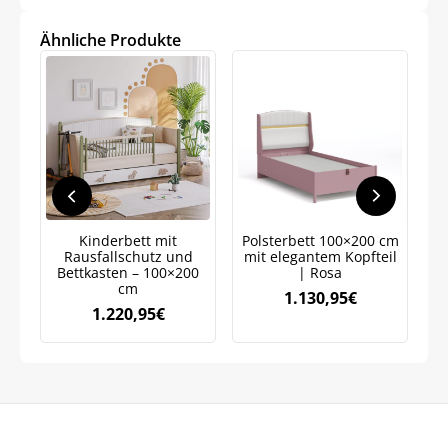
Ähnliche Produkte
Jetzt
5% Rabatt
auf Ihre erste Bestellung sichern!
Meinen Code senden
Kinderbett mit
Polsterbett 100×200 cm
Rausfallschutz und
mit elegantem Kopfteil
J
Bettkasten – 100×200
| Rosa
cm
Bleiben Sie auf dem Laufenden über
1.130,95
€
Neuigkeiten und Angebote.
1.220,95
€
Weitere Informationen darüber, wie wir Ihre Daten für
Marketingkommunikation verarbeiten. Lesen Sie unsere
Datenschutzrichtlinie.