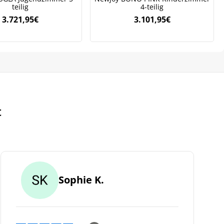
teilig
4-teilig
3.721,95
€
3.101,95
€
t
Sophie K.