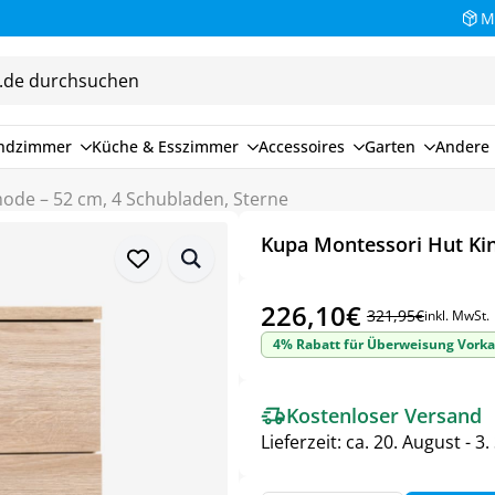
M
endzimmer
Küche & Esszimmer
Accessoires
Garten
Andere 
de – 52 cm, 4 Schubladen, Sterne
Kupa Montessori Hut Ki
226,10
€
321,95
€
inkl. MwSt.
Ursprünglicher
Aktueller
4% Rabatt für Überweisung Vorka
Preis
Preis
war:
ist:
Kostenloser Versand
321,95€
226,10€.
Lieferzeit:
ca. 20. August - 