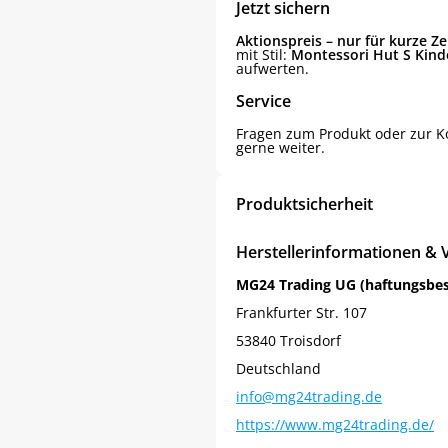
Jetzt sichern
Aktionspreis – nur für kurze Zei
mit Stil:
Montessori Hut S Kin
aufwerten.
Service
Fragen zum Produkt oder zur K
gerne weiter.
Produktsicherheit
Herstellerinformationen & 
MG24 Trading UG (haftungsbe
Frankfurter Str. 107
53840 Troisdorf
Deutschland
Jetzt
5% Rabatt
info@mg24trading.de
https://www.mg24trading.de/
auf Ihre erste Bestellung sichern!