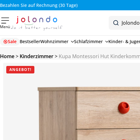
Bezahlen Sie auf Rechnung (30 Tage)
Menü
Sale
Bestseller
Wohnzimmer
Schlafzimmer
Kinder- & Jug
Home
>
Kinderzimmer
>
Kupa Montessori Hut Kinderkommo
ANGEBOT!