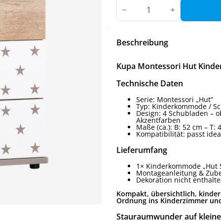
Kupa
Montessori
Hut
Kinderkommode
–
52
Beschreibung
cm,
4
Schubladen,
Kupa Montessori Hut Kinde
Sterne
Menge
Technische Daten
Serie: Montessori „Hut“
Typ: Kinderkommode / 
Design: 4 Schubladen – o
Akzentfarben
Maße (ca.): B: 52 cm – T:
Kompatibilität: passt ide
Lieferumfang
1× Kinderkommode „Hut S
Montageanleitung & Zube
Dekoration nicht enthalt
Kompakt, übersichtlich, kinde
Ordnung ins Kinderzimmer und 
Stauraumwunder auf klei