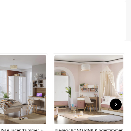
.
UGLA Jugendzimmer 5-
Newjoy BONO PINK Kinderzimmer