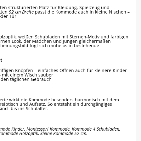
ten strukturierten Platz für Kleidung, Spielzeug und
kten
52 cm Breite
passt die Kommode auch in kleine Nischen –
oder Tür.
lzoptik, weißen Schubladen mit Sternen-Motiv und farbigen
dernen Look, der Mädchen und Jungen gleichermaßen
scheinungsbild fügt sich mühelos in bestehende
t
iffigen Knöpfen – einfaches Öffnen auch für kleinere Kinder
 – mit einem Wisch sauber
 den täglichen Gebrauch
erie wirkt die Kommode besonders harmonisch mit dem
eibtisch und Aufsatz. So entsteht ein durchgängiges
nd- bis ins Schulalter.
ode Kinder, Montessori Kommode, Kommode 4 Schubladen,
Kommode Holzoptik, kleine Kommode 52 cm.