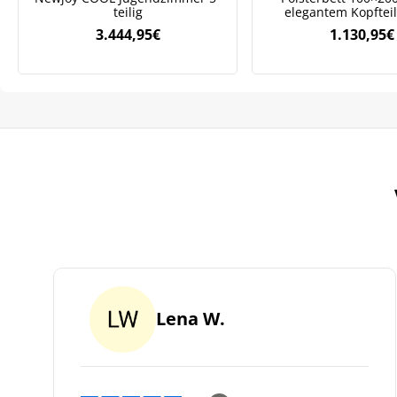
teilig
elegantem Kopfteil
3.444,95
€
1.130,95
€
Lena W.