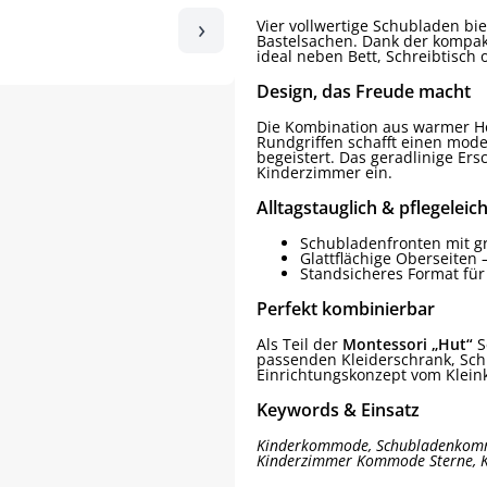
›
Vier vollwertige Schubladen bie
Bastelsachen. Dank der kompa
ideal neben Bett, Schreibtisch 
Design, das Freude macht
Die Kombination aus warmer Ho
Rundgriffen schafft einen mo
begeistert. Das geradlinige Er
Kinderzimmer ein.
Alltagstauglich & pflegeleich
Schubladenfronten mit gr
Glattflächige Oberseiten
Standsicheres Format für
Perfekt kombinierbar
Als Teil der
Montessori „Hut“
S
passenden Kleiderschrank, Schr
Einrichtungskonzept vom Kleinki
Keywords & Einsatz
Kinderkommode, Schubladenkomm
Kinderzimmer Kommode Sterne, 