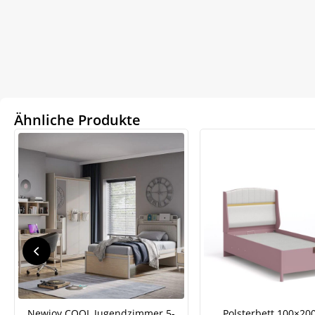
Ähnliche Produkte
We
ve
Newjoy COOL Jugendzimmer 5-
Polsterbett 100×20