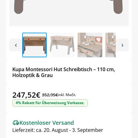
‹
›
Kupa Montessori Hut Schreibtisch – 110 cm,
Holzoptik & Grau
247,52
€
352,95
€
inkl. MwSt.
Ursprünglicher
Aktueller
4% Rabatt für Überweisung Vorkasse.
Preis
Preis
war:
ist:
Kostenloser Versand
352,95€
247,52€.
Lieferzeit:
ca. 20. August - 3. September