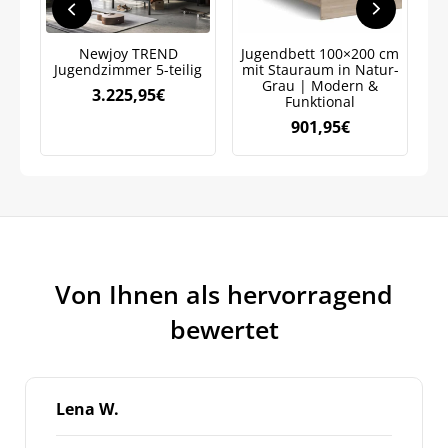
Newjoy TREND
Jugendbett 100×200 cm
Jugendzimmer 5-teilig
mit Stauraum in Natur-
K
Grau | Modern &
3.225,95
€
Funktional
901,95
€
Von Ihnen als hervorragend
bewertet
Lena W.