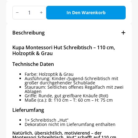
Kupa
Montessori
In Den Warenkorb
Hut
Schreibtisch
–
110
Beschreibung
cm,
Holzoptik
&
Kupa Montessori Hut Schreibtisch – 110 cm,
Grau
Holzoptik & Grau
Menge
Technische Daten
Farbe: Holzoptik & Grau
Ausführung: Kinder-/Jugend-Schreibtisch mit
großer durchgehender Schublade
Stauraum: Seitliches offenes Regalfach mit zwei
Ablagen
Griffe: Runde, gut greifbare Knäufe (Rot)
Maße (ca.): B: 110 cm – T: 60 cm – H: 75 cm
Lieferumfang
1× Schreibtisch „Hut“
Dekoration nicht im Lieferumfang enthalten
Natürlich, übersichtlich, motivierend – der
Montessori Schreibtisch „Hut“ schafft auf 110 cm