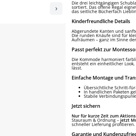
Die drei leichtgängigen Schubl
›
sortiert. Das offene Regal eign
das seitliche Bücherfach Liebli
Kinderfreundliche Details
Abgerundete Kanten und sanfte
Die runden Knäufe sind für kl
Aufräumen – ganz im Sinne der
Passt perfekt zur Montessor
Die Kommode harmoniert farblic
entsteht ein einheitlicher Look
lässt.
Einfache Montage und Tran
Übersichtliche Schritt-fü
In handlichen Paketen ge
Stabile Verbindungspunkt
Jetzt sichern
Nur für kurze Zeit zum Aktions
Stauraum & Ordnung –
jetzt M
schneller Lieferung profitieren.
Garantie und Kundenzufrie