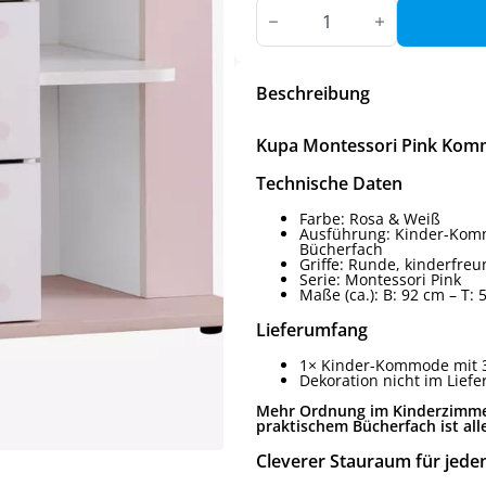
Kupa
Montessori
Pink
Kommode
Rosa
–
Beschreibung
3
Schubladen
&
Kupa Montessori Pink Komm
Regal
Menge
Technische Daten
Farbe: Rosa & Weiß
Ausführung: Kinder-Komm
Bücherfach
Griffe: Runde, kinderfre
Serie: Montessori Pink
Maße (ca.): B: 92 cm – T:
Lieferumfang
1× Kinder-Kommode mit 
Dekoration nicht im Lief
Mehr Ordnung im Kinderzimmer
praktischem Bücherfach ist alle
Cleverer Stauraum für jede