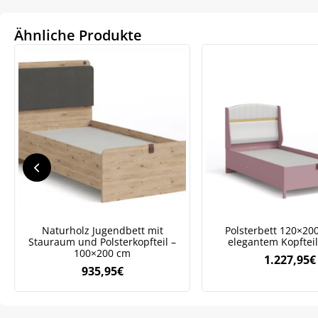
Ähnliche Produkte
We
ve
Naturholz Jugendbett mit
Polsterbett 120×20
Stauraum und Polsterkopfteil –
elegantem Kopfteil
100×200 cm
1.227,95
€
935,95
€