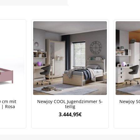
Meinen Code senden
Bleiben Sie auf dem Laufenden über Neuigkeiten und Angebote
itere Informationen darüber, wie wir Ihre Daten für Marketingkommunikation
rarbeiten. Lesen Sie unsere
Datenschutzrichtlinie.
0 cm mit
Newjoy COOL Jugendzimmer 5-
Newjoy S
 | Rosa
teilig
3.444,95
€