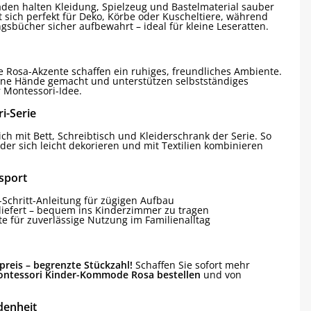
aden halten Kleidung, Spielzeug und Bastelmaterial sauber
et sich perfekt für Deko, Körbe oder Kuscheltiere, während
ngsbücher sicher aufbewahrt – ideal für kleine Leseratten.
 Rosa-Akzente schaffen ein ruhiges, freundliches Ambiente.
eine Hände gemacht und unterstützen selbstständiges
 Montessori-Idee.
i-Serie
h mit Bett, Schreibtisch und Kleiderschrank der Serie. So
, der sich leicht dekorieren und mit Textilien kombinieren
sport
r-Schritt-Anleitung für zügigen Aufbau
liefert – bequem ins Kinderzimmer zu tragen
e für zuverlässige Nutzung im Familienalltag
preis – begrenzte Stückzahl!
Schaffen Sie sofort mehr
ontessori Kinder-Kommode Rosa bestellen
und von
denheit