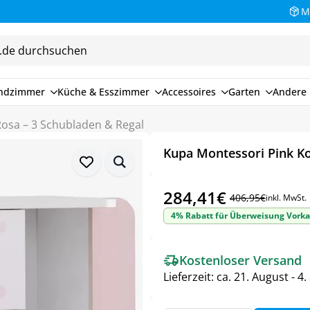
M
endzimmer
Küche & Esszimmer
Accessoires
Garten
Andere 
sa – 3 Schubladen & Regal
Kupa Montessori Pink K
284,41
€
406,95
€
inkl. MwSt.
Ursprünglicher
Aktueller
4% Rabatt für Überweisung Vorka
Preis
Preis
war:
ist:
Kostenloser Versand
406,95€
284,41€.
Lieferzeit:
ca. 21. August - 