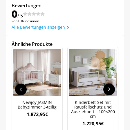
Bewertungen
0
/ 5
von 0 Kund:innen
Alle Bewertungen anzeigen
Jetzt
5% Rabatt
Ähnliche Produkte
auf Ihre erste Bestellung sichern!
Meinen Code senden
Bleiben Sie auf dem Laufenden über
Newjoy JASMIN
Kinderbett-Set mit
N
Neuigkeiten und Angebote.
Babyzimmer 3-teilig
Rausfallschutz und
Ausziehbett – 100×200
1.872,95
€
Weitere Informationen darüber, wie wir Ihre Daten für
cm
Marketingkommunikation verarbeiten. Lesen Sie unsere
Datenschutzrichtlinie.
1.220,95
€