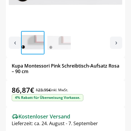
‹
›
Kupa Montessori Pink Schreibtisch-Aufsatz Rosa
– 90 cm
86,87
€
123,95
€
inkl. MwSt.
Ursprünglicher
Aktueller
4% Rabatt für Überweisung Vorkasse.
Preis
Preis
war:
ist:
Kostenloser Versand
123,95€
86,87€.
Lieferzeit:
ca. 24. August - 7. September