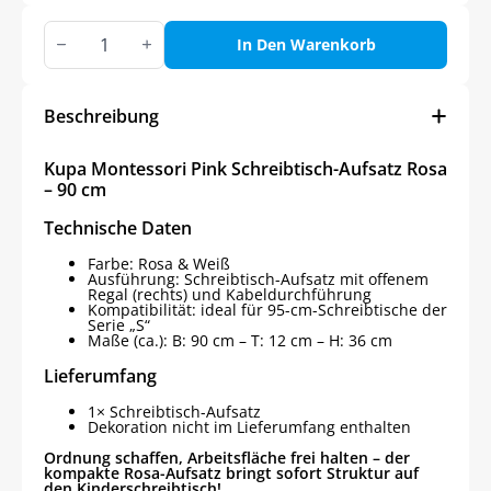
Kupa
Montessori
In Den Warenkorb
Pink
Schreibtisch-
Aufsatz
Rosa
Beschreibung
–
90
cm
Kupa Montessori Pink Schreibtisch-Aufsatz Rosa
Menge
– 90 cm
Technische Daten
Farbe: Rosa & Weiß
Ausführung: Schreibtisch-Aufsatz mit offenem
Regal (rechts) und Kabeldurchführung
Kompatibilität: ideal für 95-cm-Schreibtische der
Serie „S“
Maße (ca.): B: 90 cm – T: 12 cm – H: 36 cm
Lieferumfang
1× Schreibtisch-Aufsatz
Dekoration nicht im Lieferumfang enthalten
Ordnung schaffen, Arbeitsfläche frei halten – der
kompakte Rosa-Aufsatz bringt sofort Struktur auf
den Kinderschreibtisch!