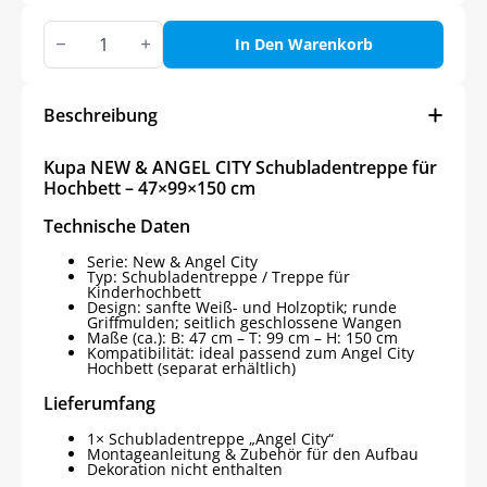
Kupa
NEW
In Den Warenkorb
&
ANGEL
CITY
Schubladentreppe
Beschreibung
für
Hochbett
Menge
Kupa NEW & ANGEL CITY Schubladentreppe für
Hochbett – 47×99×150 cm
Technische Daten
Serie: New & Angel City
Typ: Schubladentreppe / Treppe für
Kinderhochbett
Design: sanfte Weiß- und Holzoptik; runde
Griffmulden; seitlich geschlossene Wangen
Maße (ca.): B: 47 cm – T: 99 cm – H: 150 cm
Kompatibilität: ideal passend zum Angel City
Hochbett (separat erhältlich)
Lieferumfang
1× Schubladentreppe „Angel City“
Montageanleitung & Zubehör für den Aufbau
Dekoration nicht enthalten