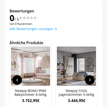
Bewertungen
0
/ 5
Meinen Code senden
von 0 Kund:innen
Alle Bewertungen anzeigen
Bleiben Sie auf dem Laufenden über
Neuigkeiten und Angebote.
Ähnliche Produkte
Weitere Informationen darüber, wie wir Ihre Daten für
Marketingkommunikation verarbeiten. Lesen Sie unsere
Datenschutzrichtlinie.
Newjoy BONO PINK
Newjoy COOL
Babyzimmer 4-teilig
Jugendzimmer 5-teilig
3.152,95
€
3.444,95
€