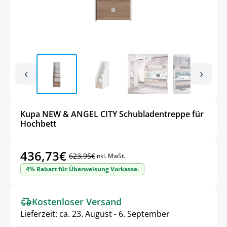
‹
›
Kupa NEW & ANGEL CITY Schubladentreppe für
Hochbett
436,73
€
623,95
€
inkl. MwSt.
Ursprünglicher
Aktueller
4% Rabatt für Überweisung Vorkasse.
Preis
Preis
war:
ist:
Kostenloser Versand
623,95€
436,73€.
Lieferzeit:
ca. 23. August - 6. September