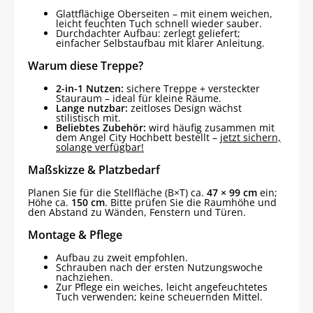
Glattflächige Oberseiten – mit einem weichen,
leicht feuchten Tuch schnell wieder sauber.
Durchdachter Aufbau: zerlegt geliefert;
einfacher Selbstaufbau mit klarer Anleitung.
Warum diese Treppe?
2-in-1 Nutzen:
sichere Treppe + versteckter
Stauraum – ideal für kleine Räume.
Lange nutzbar:
zeitloses Design wächst
stilistisch mit.
Beliebtes Zubehör:
wird häufig zusammen mit
dem Angel City Hochbett bestellt –
jetzt sichern,
solange verfügbar!
Maßskizze & Platzbedarf
Planen Sie für die Stellfläche (B×T) ca.
47 × 99 cm
ein;
Höhe ca.
150 cm
. Bitte prüfen Sie die Raumhöhe und
den Abstand zu Wänden, Fenstern und Türen.
Montage & Pflege
Aufbau zu zweit empfohlen.
Schrauben nach der ersten Nutzungswoche
nachziehen.
Zur Pflege ein weiches, leicht angefeuchtetes
Tuch verwenden; keine scheuernden Mittel.