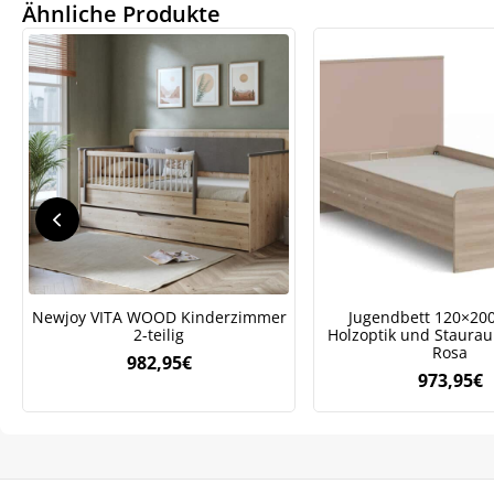
Ähnliche Produkte
We
ve
Newjoy VITA WOOD Kinderzimmer
Jugendbett 120×20
2-teilig
Holzoptik und Staurau
Rosa
982,95
€
973,95
€