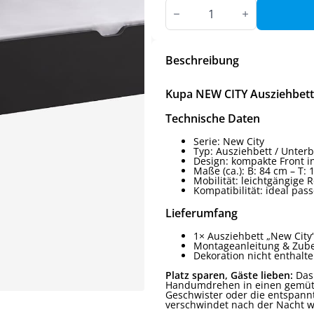
Kupa
NEW
CITY
Ausziehbett
fürs
Hochbett
Beschreibung
Menge
Kupa NEW CITY Ausziehbett
Technische Daten
Serie: New City
Typ: Ausziehbett / Unterb
Design: kompakte Front in
Maße (ca.): B: 84 cm – T:
Mobilität: leichtgängige
Kompatibilität: ideal pas
Lieferumfang
1× Ausziehbett „New City
Montageanleitung & Zube
Dekoration nicht enthalt
Platz sparen, Gäste lieben:
Da
Handumdrehen in einen gemütli
Geschwister oder die entspannt
verschwindet nach der Nacht w