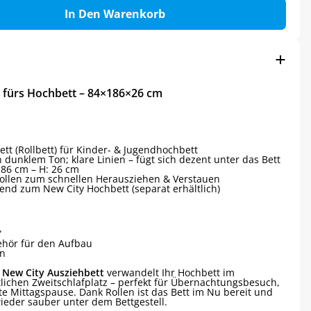
In Den Warenkorb
 fürs Hochbett – 84×186×26 cm
ett (Rollbett) für Kinder- & Jugendhochbett
 dunklem Ton; klare Linien – fügt sich dezent unter das Bett
 186 cm – H: 26 cm
 Rollen zum schnellen Herausziehen & Verstauen
send zum New City Hochbett (separat erhältlich)
“
hör für den Aufbau
en
s
New City Ausziehbett
verwandelt Ihr Hochbett im
chen Zweitschlafplatz – perfekt für Übernachtungsbesuch,
e Mittagspause. Dank Rollen ist das Bett im Nu bereit und
ieder sauber unter dem Bettgestell.