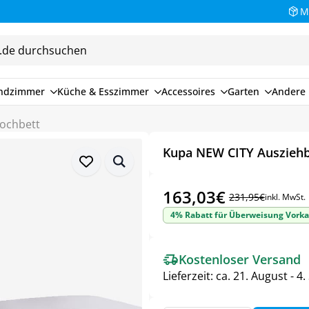
M
endzimmer
Küche & Esszimmer
Accessoires
Garten
Andere 
Hochbett
Kupa NEW CITY Ausziehb
163,03
€
231,95
€
inkl. MwSt.
Ursprünglicher
Aktueller
4% Rabatt für Überweisung Vorka
Preis
Preis
war:
ist:
Kostenloser Versand
231,95€
163,03€.
Lieferzeit:
ca. 21. August - 