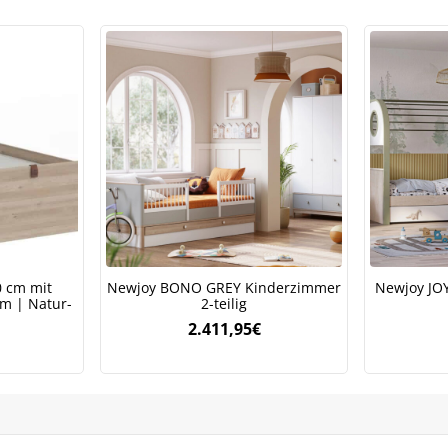
Meinen Code senden
Bleiben Sie auf dem Laufenden über Neuigkeiten und Angebote
itere Informationen darüber, wie wir Ihre Daten für Marketingkommunikation
rarbeiten. Lesen Sie unsere
Datenschutzrichtlinie.
0 cm mit
Newjoy BONO GREY Kinderzimmer
Newjoy JOY
m | Natur-
2-teilig
2.411,95
€