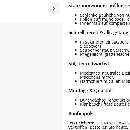
Stauraumwunder auf klei
›
Schlanke Bauhöhe von nu
Rollenlauf: müheloses He
Innenmaß auf kompakte 
Schnell bereit & alltagstaugl
In Sekunden einsatzbereit
Sleepovers.
Sauber verstaut: verschw
Pflegeleicht: glatte Fläch
Stil, der mitwächst
Modernes, neutrales Desi
Mädchenzimmer.
Harmoniert mit allen Mö
Montage & Qualität
Durchdachte Konstruktion 
Klar beschriftete Bauteil
Kaufimpuls
Jetzt sichern!
Das New City Auszi
vergriffen. Bestellen Sie heute,