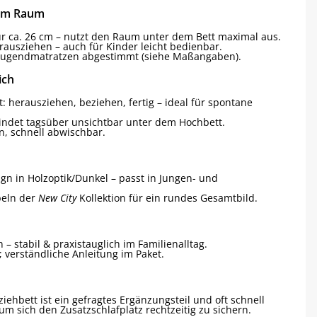
nem Raum
r ca. 26 cm – nutzt den Raum unter dem Bett maximal aus.
rausziehen – auch für Kinder leicht bedienbar.
Jugendmatratzen abgestimmt (siehe Maßangaben).
ich
: herausziehen, beziehen, fertig – ideal für spontane
indet tagsüber unsichtbar unter dem Hochbett.
en, schnell abwischbar.
gn in Holzoptik/Dunkel – passt in Jungen- und
beln der
New City
Kollektion für ein rundes Gesamtbild.
– stabil & praxistauglich im Familienalltag.
e; verständliche Anleitung im Paket.
ehbett ist ein gefragtes Ergänzungsteil und oft schnell
 um sich den Zusatzschlafplatz rechtzeitig zu sichern.