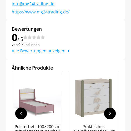
info@mg24trading.de
https://www.mg24trading.de/
Bewertungen
0
/ 5
von 0 Kund:innen
Alle Bewertungen anzeigen
Ähnliche Produkte
Jetzt
5% Rabatt
Polsterbett 100×200 cm
Praktisches
J
auf Ihre erste Bestellung sichern!