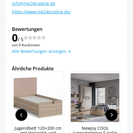
info@mg24trading.de
https://www.mg24trading.de/
Bewertungen
0
/ 5
von 0 Kund:innen
Alle Bewertungen anzeigen
Ähnliche Produkte
Jetzt
5% Rabatt
Jugendbett 120×200 cm
Newjoy COOL
auf Ihre erste Bestellung sichern!
mit Holzoptik und
Jugendzimmer 5-teilig
J