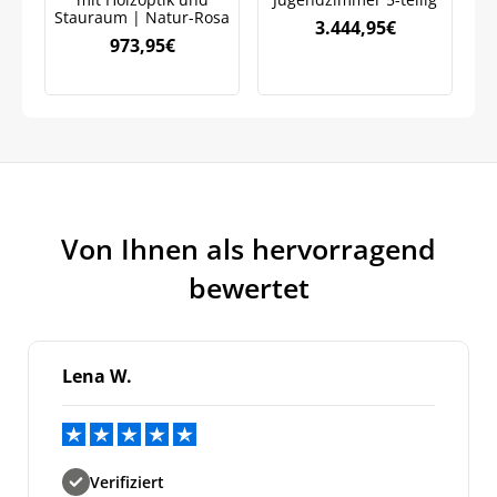
Stauraum | Natur-Rosa
3.444,95
€
973,95
€
Meinen Code senden
Bleiben Sie auf dem Laufenden über
Neuigkeiten und Angebote.
Weitere Informationen darüber, wie wir Ihre Daten für
Von Ihnen als hervorragend
Marketingkommunikation verarbeiten. Lesen Sie unsere
Datenschutzrichtlinie.
bewertet
Lena W.
Verifiziert