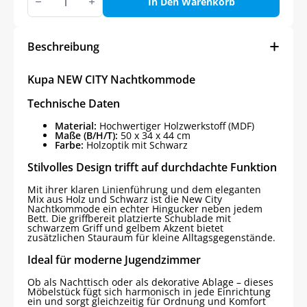
NEW
In Den Warenkorb
CITY
Nachtkommode
Menge
Beschreibung
Kupa NEW CITY Nachtkommode
Technische Daten
Material:
Hochwertiger Holzwerkstoff (MDF)
Maße (B/H/T):
50 x 34 x 44 cm
Farbe:
Holzoptik mit Schwarz
Stilvolles Design trifft auf durchdachte Funktion
Mit ihrer klaren Linienführung und dem eleganten
Mix aus Holz und Schwarz ist die New City
Nachtkommode ein echter Hingucker neben jedem
Bett. Die griffbereit platzierte Schublade mit
schwarzem Griff und gelbem Akzent bietet
zusätzlichen Stauraum für kleine Alltagsgegenstände.
Ideal für moderne Jugendzimmer
Ob als Nachttisch oder als dekorative Ablage – dieses
Möbelstück fügt sich harmonisch in jede Einrichtung
ein und sorgt gleichzeitig für Ordnung und Komfort