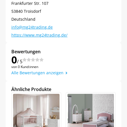
Frankfurter Str. 107
53840 Troisdorf
Deutschland
info@mg24trading.de
https://www.mg24trading.de/
Bewertungen
0
Jetzt
5% Rabatt
/ 5
von 0 Kund:innen
Alle Bewertungen anzeigen
auf Ihre erste Bestellung sichern!
Ähnliche Produkte
Meinen Code senden
Bleiben Sie auf dem Laufenden über
Neuigkeiten und Angebote.