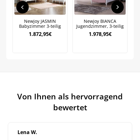
Weitere Informationen darüber, wie wir Ihre Daten für
Marketingkommunikation verarbeiten. Lesen Sie unsere
Datenschutzrichtlinie.
Newjoy JASMIN
Newjoy BIANCA
Babyzimmer 3-teilig
Jugendzimmer, 3-teilig
K
1.872,95
€
1.978,95
€
Von Ihnen als hervorragend
bewertet
Lena W.