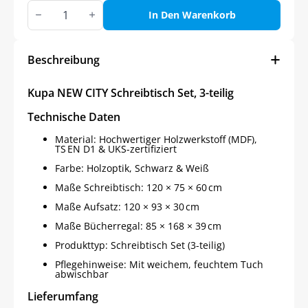
Kupa
NEW
In Den Warenkorb
CITY
Schreibtisch
Set,
3-
Beschreibung
teilig
Menge
Kupa NEW CITY Schreibtisch Set, 3-teilig
Technische Daten
Material: Hochwertiger Holzwerkstoff (MDF),
TS EN D1 & UKS-zertifiziert
Farbe: Holzoptik, Schwarz & Weiß
Maße Schreibtisch: 120 × 75 × 60 cm
Maße Aufsatz: 120 × 93 × 30 cm
Maße Bücherregal: 85 × 168 × 39 cm
Produkttyp: Schreibtisch Set (3-teilig)
Pflegehinweise: Mit weichem, feuchtem Tuch
abwischbar
Lieferumfang