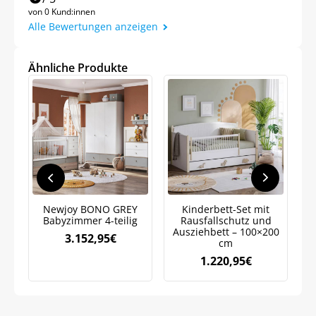
von 0 Kund:innen
Alle Bewertungen anzeigen
Ähnliche Produkte
Jetzt
5% Rabatt
auf Ihre erste Bestellung sichern!
Meinen Code senden
Newjoy BONO GREY
Kinderbett-Set mit
K
Babyzimmer 4-teilig
Rausfallschutz und
Bleiben Sie auf dem Laufenden über
Ausziehbett – 100×200
R
3.152,95
€
Neuigkeiten und Angebote.
cm
Weitere Informationen darüber, wie wir Ihre Daten für
1.220,95
€
Marketingkommunikation verarbeiten. Lesen Sie unsere
Datenschutzrichtlinie.