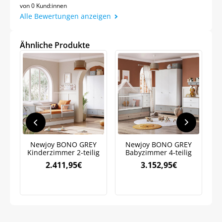
von 0 Kund:innen
Alle Bewertungen anzeigen
Ähnliche Produkte
Jetzt
5% Rabatt
auf Ihre erste Bestellung sichern!
Meinen Code senden
Newjoy BONO GREY
Newjoy BONO GREY
K
Kinderzimmer 2-teilig
Babyzimmer 4-teilig
Bleiben Sie auf dem Laufenden über
R
2.411,95
€
3.152,95
€
Neuigkeiten und Angebote.
Weitere Informationen darüber, wie wir Ihre Daten für
Marketingkommunikation verarbeiten. Lesen Sie unsere
Datenschutzrichtlinie.