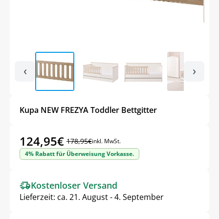
‹
›
Kupa NEW FREZYA Toddler Bettgitter
124,95
€
178,95
€
inkl. MwSt.
Ursprünglicher
Aktueller
4% Rabatt für Überweisung Vorkasse.
Preis
Preis
war:
ist:
Kostenloser Versand
178,95€
124,95€.
Lieferzeit:
ca. 21. August - 4. September