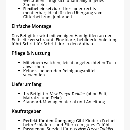
Weißtönen – fügt sich unauffällig in jedes
Zimmer ein.
Flexibel einsetzbar:
Links oder rechts
montierbar; ideal für den Übergang vom
Gitterbett zum Juniorbett.
Einfache Montage
Das Bettgitter wird mit wenigen Handgriffen an der
Bettseite verschraubt. Eine klare, bebilderte Anleitung
führt Schritt für Schritt durch den Aufbau.
Pflege & Nutzung
Mit einem weichen, leicht angefeuchteten Tuch
abwischen.
Keine scheuernden Reinigungsmittel
verwenden.
Lieferumfang
1 × Bettgitter
New Frezya Toddler
(ohne Bett,
Matratze und Deko)
Standard-Montagematerial und Anleitung
Kaufratgeber
Perfekt für den Übergang:
Gibt Kindern Freiheit
beim Schlafen – und Eltern ein gutes Gefühl.
Passgenau:
Speziell für das
New Frezya Toddler