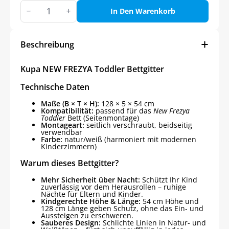
Kupa
NEW
In Den Warenkorb
FREZYA
Toddler
Bettgitter
Menge
Beschreibung
Kupa NEW FREZYA Toddler Bettgitter
Technische Daten
Maße (B × T × H):
128 × 5 × 54 cm
Kompatibilität:
passend für das
New Frezya
Toddler
Bett (Seitenmontage)
Montageart:
seitlich verschraubt, beidseitig
verwendbar
Farbe:
natur/weiß (harmoniert mit modernen
Kinderzimmern)
Warum dieses Bettgitter?
Mehr Sicherheit über Nacht:
Schützt Ihr Kind
zuverlässig vor dem Herausrollen – ruhige
Nächte für Eltern und Kinder.
Kindgerechte Höhe & Länge:
54 cm Höhe und
128 cm Länge geben Schutz, ohne das Ein- und
Aussteigen zu erschweren.
Sauberes Design:
Schlichte Linien in Natur- und