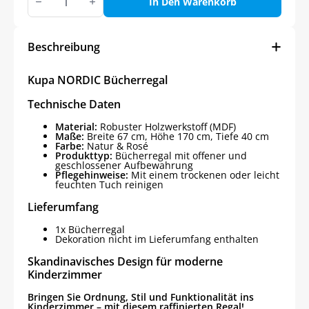
NORDIC
In Den Warenkorb
Bücherregal
Menge
Beschreibung
Kupa NORDIC Bücherregal
Technische Daten
Material:
Robuster Holzwerkstoff (MDF)
Maße:
Breite 67 cm, Höhe 170 cm, Tiefe 40 cm
Farbe:
Natur & Rosé
Produkttyp:
Bücherregal mit offener und
geschlossener Aufbewahrung
Pflegehinweise:
Mit einem trockenen oder leicht
feuchten Tuch reinigen
Lieferumfang
1x Bücherregal
Dekoration nicht im Lieferumfang enthalten
Skandinavisches Design für moderne
Kinderzimmer
Bringen Sie Ordnung, Stil und Funktionalität ins
Kinderzimmer – mit diesem raffinierten Regal!