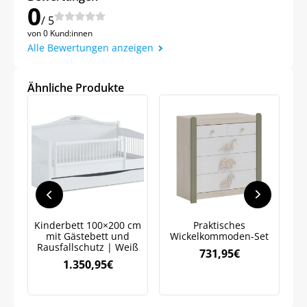
0
/ 5
von 0 Kund:innen
Alle Bewertungen anzeigen
Jetzt
5% Rabatt
Ähnliche Produkte
auf Ihre erste Bestellung sichern!
Meinen Code senden
Kinderbett 100×200 cm
Praktisches
N
Bleiben Sie auf dem Laufenden über
mit Gästebett und
Wickelkommoden-Set
Neuigkeiten und Angebote.
Rausfallschutz | Weiß
731,95
€
Weitere Informationen darüber, wie wir Ihre Daten für
1.350,95
€
Marketingkommunikation verarbeiten. Lesen Sie unsere
Datenschutzrichtlinie.