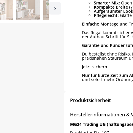
Smarter Mix:
Oben s
›
Kompakte Breite (7
Aufgeräumter Look
Pflegeleicht:
Glatte 
Einfache Montage und T
Das Regal kommt sicher v
der Aufbau Schritt für Sch
Garantie und Kundenzufr
Du bestellst ohne Risiko.
praxisnahen Stauraum un
Jetzt sichern
Nur für kurze Zeit zum A
und sofort mehr Ordnung
Produktsicherheit
Herstellerinformationen & 
MG24 Trading UG (haftungsbe
Frankfurter Str. 107