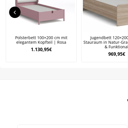
We
ve
Polsterbett 100×200 cm mit
Jugendbett 120×20
elegantem Kopfteil | Rosa
Stauraum in Natur-Gr
& Funktiona
1.130,95
€
969,95
€