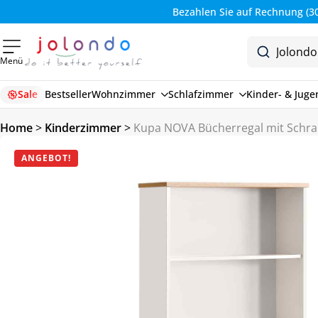
Bezahlen Sie auf Rechnung (30 Tage)
Menü
Sale
Bestseller
Wohnzimmer
Schlafzimmer
Kinder- & Jug
Home
>
Kinderzimmer
>
Kupa NOVA Bücherregal mit Schr
ANGEBOT!