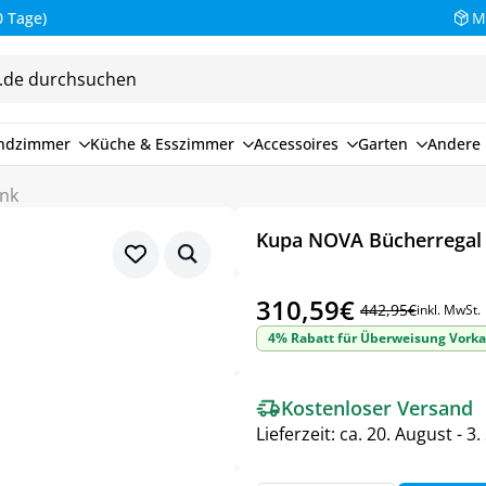
M
endzimmer
Küche & Esszimmer
Accessoires
Garten
Andere 
ank
Kupa NOVA Bücherregal 
310,59
€
442,95
€
inkl. MwSt.
Ursprünglicher
Aktueller
4% Rabatt für Überweisung Vorka
Preis
Preis
war:
ist:
Kostenloser Versand
442,95€
310,59€.
Lieferzeit:
ca. 20. August - 