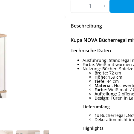
Kupa
NOVA
Bücherregal
mit
Schrank
Menge
Beschreibung
Kupa NOVA Bücherregal mit
Technische Daten
Ausführung: Standregal m
Farbe: Weiß mit warmen 
Nutzung: Bücher, Spielze
Breite:
72 cm
Höhe:
159 cm
Tiefe:
44 cm
Material:
Hochwertig
Farbe:
Weiß matt / 
Aufteilung:
2 offene
Design:
Türen in Lam
Lieferumfang
1x Bücherregal „No
Dekoration nicht i
Highlights