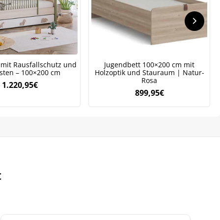
 mit Rausfallschutz und
Jugendbett 100×200 cm mit
asten – 100×200 cm
Holzoptik und Stauraum | Natur-
Rosa
1.220,95
€
899,95
€
t