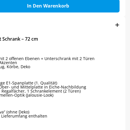
In Den Warenkorb
 Schrank – 72 cm
it 2 offenen Ebenen + Unterschrank mit 2 Türen
Akzenten
ug, Körbe, Deko
e E1-Spanplatte (1. Qualität)
Ober- und Mittelplatte in Eiche-Nachbildung
 Regalfächer, 1 Schrankelement (2 Türen)
ellen-Optik (Jalousie-Look)
va“ (ohne Deko)
m Lieferumfang enthalten