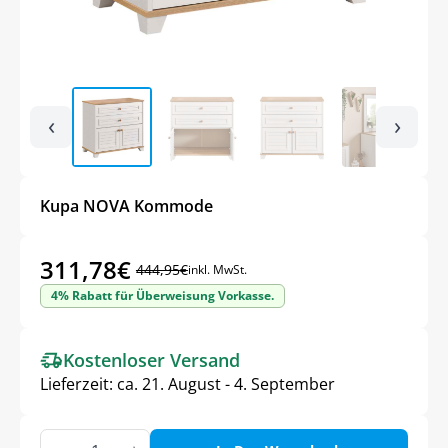
‹
›
Kupa NOVA Kommode
311,78
€
444,95
€
inkl. MwSt.
Ursprünglicher
Aktueller
4% Rabatt für Überweisung Vorkasse.
Preis
Preis
war:
ist:
Kostenloser Versand
444,95€
311,78€.
Lieferzeit:
ca. 21. August - 4. September
Kupa