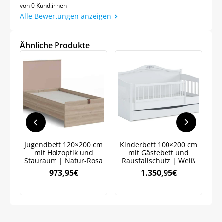
von 0 Kund:innen
Alle Bewertungen anzeigen
Ähnliche Produkte
Jetzt
5% Rabatt
auf Ihre erste Bestellung sichern!
Meinen Code senden
Jugendbett 120×200 cm
Kinderbett 100×200 cm
mit Holzoptik und
mit Gästebett und
K
Bleiben Sie auf dem Laufenden über
Stauraum | Natur-Rosa
Rausfallschutz | Weiß
Neuigkeiten und Angebote.
973,95
€
1.350,95
€
Weitere Informationen darüber, wie wir Ihre Daten für
Marketingkommunikation verarbeiten. Lesen Sie unsere
Datenschutzrichtlinie.