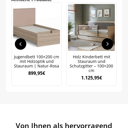
Jetzt
5% Rabatt
auf Ihre erste Bestellung sichern!
Jugendbett 100×200 cm
Holz Kinderbett mit
Meinen Code senden
mit Holzoptik und
Stauraum und
Stauraum | Natur-Rosa
Schutzgitter – 100×200
cm
899,95
€
1.125,95
€
Bleiben Sie auf dem Laufenden über
Neuigkeiten und Angebote.
Weitere Informationen darüber, wie wir Ihre Daten für
Marketingkommunikation verarbeiten. Lesen Sie unsere
Datenschutzrichtlinie.
Von Ihnen als hervorragend