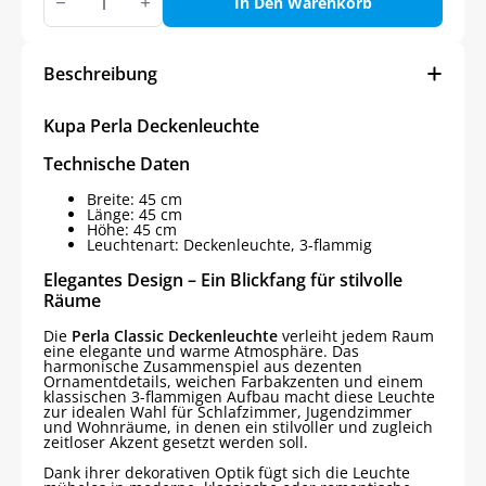
Perla
In Den Warenkorb
Deckenleuchte
Menge
Beschreibung
Kupa Perla Deckenleuchte
Technische Daten
Breite: 45 cm
Länge: 45 cm
Höhe: 45 cm
Leuchtenart: Deckenleuchte, 3-flammig
Elegantes Design – Ein Blickfang für stilvolle
Räume
Die
Perla Classic Deckenleuchte
verleiht jedem Raum
eine elegante und warme Atmosphäre. Das
harmonische Zusammenspiel aus dezenten
Ornamentdetails, weichen Farbakzenten und einem
klassischen 3-flammigen Aufbau macht diese Leuchte
zur idealen Wahl für Schlafzimmer, Jugendzimmer
und Wohnräume, in denen ein stilvoller und zugleich
zeitloser Akzent gesetzt werden soll.
Dank ihrer dekorativen Optik fügt sich die Leuchte