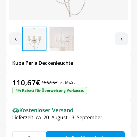
‹
›
Kupa Perla Deckenleuchte
110,67
€
156,95
€
inkl. MwSt.
Ursprünglicher
Aktueller
4% Rabatt für Überweisung Vorkasse.
Preis
Preis
war:
ist:
Kostenloser Versand
156,95€
110,67€.
Lieferzeit:
ca. 20. August - 3. September
Kupa