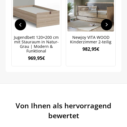
Jetzt
5% Rabatt
auf Ihre erste Bestellung sichern!
Jugendbett 120×200 cm
Newjoy VITA WOOD
A
mit Stauraum in Natur-
Kinderzimmer 2-teilig
Grau | Modern &
982,95
€
Funktional
Meinen Code senden
969,95
€
Bleiben Sie auf dem Laufenden über
Neuigkeiten und Angebote.
Weitere Informationen darüber, wie wir Ihre Daten für
Marketingkommunikation verarbeiten. Lesen Sie unsere
Datenschutzrichtlinie.
Von Ihnen als hervorragend
bewertet