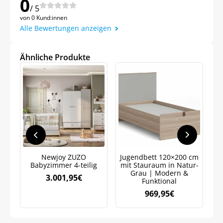
0
/ 5
von 0 Kund:innen
Alle Bewertungen anzeigen
Ähnliche Produkte
Newjoy ZUZO
Jugendbett 120×200 cm
Babyzimmer 4-teilig
mit Stauraum in Natur-
J
Jetzt
5% Rabatt
Grau | Modern &
3.001,95
€
Funktional
969,95
€
auf Ihre erste Bestellung sichern!