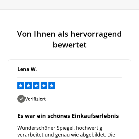
Meinen Code senden
Von Ihnen als hervorragend
Bleiben Sie auf dem Laufenden über
Neuigkeiten und Angebote.
bewertet
Weitere Informationen darüber, wie wir Ihre Daten für
Marketingkommunikation verarbeiten. Lesen Sie unsere
Datenschutzrichtlinie.
Lena W.
Verifiziert
Es war ein schönes Einkaufserlebnis
Wunderschöner Spiegel, hochwertig
verarbeitet und genau wie abgebildet. Die