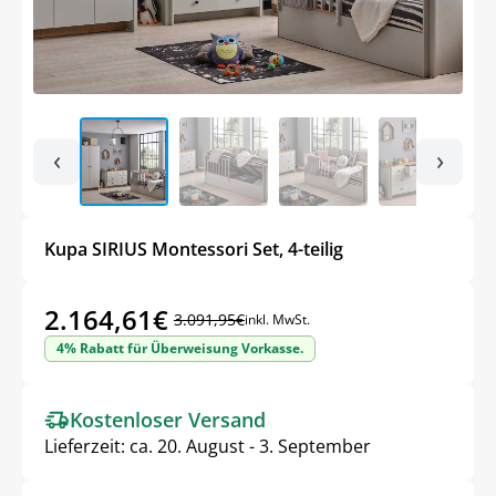
‹
›
Kupa SIRIUS Montessori Set, 4-teilig
2.164,61
€
3.091,95
€
inkl. MwSt.
Ursprünglicher
Aktueller
4% Rabatt für Überweisung Vorkasse.
Preis
Preis
war:
ist:
Kostenloser Versand
3.091,95€
2.164,61€.
Lieferzeit:
ca. 20. August - 3. September