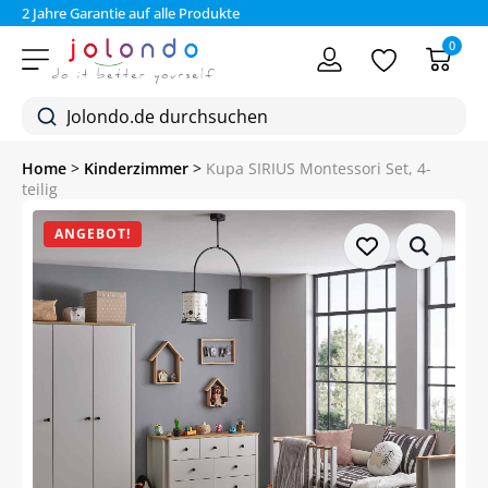
2 Jahre Garantie auf alle Produkte
Bez
0
Home
>
Kinderzimmer
>
Kupa SIRIUS Montessori Set, 4-
teilig
ANGEBOT!