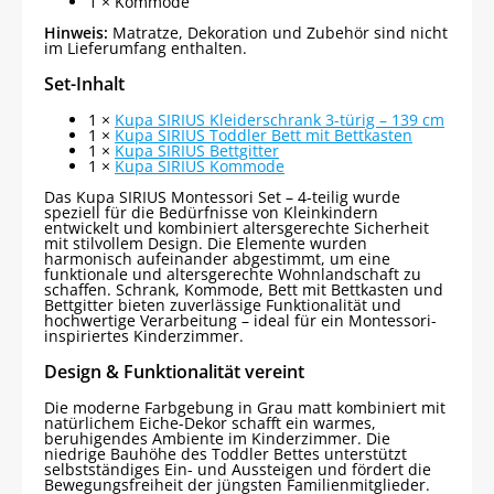
1 × Kommode
Hinweis:
Matratze, Dekoration und Zubehör sind nicht
im Lieferumfang enthalten.
Set-Inhalt
1 ×
Kupa SIRIUS Kleiderschrank 3-türig – 139 cm
1 ×
Kupa SIRIUS Toddler Bett mit Bettkasten
1 ×
Kupa SIRIUS Bettgitter
1 ×
Kupa SIRIUS Kommode
Das Kupa SIRIUS Montessori Set – 4-teilig wurde
speziell für die Bedürfnisse von Kleinkindern
entwickelt und kombiniert altersgerechte Sicherheit
mit stilvollem Design. Die Elemente wurden
harmonisch aufeinander abgestimmt, um eine
funktionale und altersgerechte Wohnlandschaft zu
schaffen. Schrank, Kommode, Bett mit Bettkasten und
Bettgitter bieten zuverlässige Funktionalität und
hochwertige Verarbeitung – ideal für ein Montessori-
inspiriertes Kinderzimmer.
Design & Funktionalität vereint
Die moderne Farbgebung in Grau matt kombiniert mit
natürlichem Eiche-Dekor schafft ein warmes,
beruhigendes Ambiente im Kinderzimmer. Die
niedrige Bauhöhe des Toddler Bettes unterstützt
selbstständiges Ein- und Aussteigen und fördert die
Bewegungsfreiheit der jüngsten Familienmitglieder.