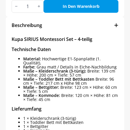
Kupa
SIRIUS
In Den Warenkorb
Montessori
Set,
4-
teilig
Beschreibung
Menge
Kupa SIRIUS Montessori Set – 4-teilig
Technische Daten
Material:
Hochwertige E1-Spanplatte (1.
Qualität),
Farbe:
Grau matt / Details in Eiche-Nachbildung
Maße – Kleiderschrank (3-türig):
Breite: 139 cm
× Höhe: 200 cm × Tiefe: 57 cm
Maße – Toddler Bett mit Bettkasten
Breite: 96
cm × Tiefe: 217 cm x Höhe 98 cm
Maße – Bettgitter:
Breite: 123 cm × Höhe: 60 cm
× Tiefe: 5 cm
Maße – Kommode:
Breite: 120 cm × Höhe: 81 cm
× Tiefe: 45 cm
Lieferumfang
1 × Kleiderschrank (3-türig)
1 × Toddler Bett mit Bettkasten
1 × Bettgitter