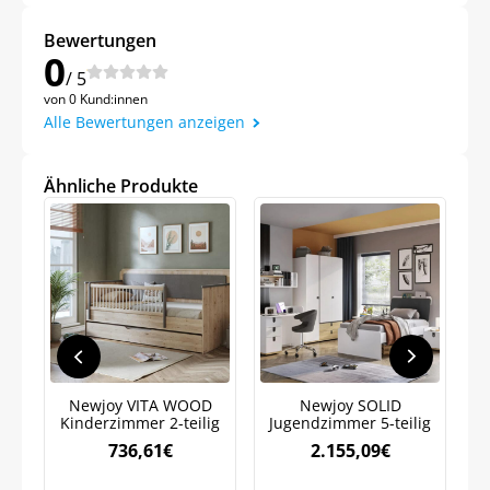
Bewertungen
0
/ 5
von 0 Kund:innen
Alle Bewertungen anzeigen
Jetzt
5% Rabatt
Ähnliche Produkte
auf Ihre erste Bestellung sichern!
Meinen Code senden
Bleiben Sie auf dem Laufenden über
Newjoy VITA WOOD
Newjoy SOLID
Po
Neuigkeiten und Angebote.
Kinderzimmer 2-teilig
Jugendzimmer 5-teilig
m
Weitere Informationen darüber, wie wir Ihre Daten für
736,61
€
2.155,09
€
Marketingkommunikation verarbeiten. Lesen Sie unsere
Datenschutzrichtlinie.