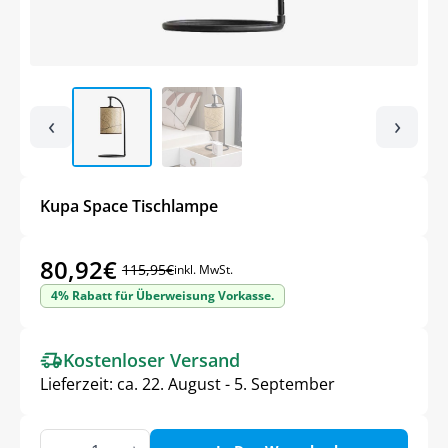
‹
›
Kupa Space Tischlampe
80,92
€
115,95
€
inkl. MwSt.
Ursprünglicher
Aktueller
4% Rabatt für Überweisung Vorkasse.
Preis
Preis
war:
ist:
Kostenloser Versand
115,95€
80,92€.
Lieferzeit:
ca. 22. August - 5. September
Kupa