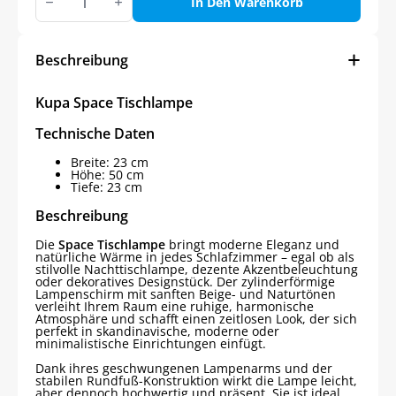
Space
In Den Warenkorb
Tischlampe
Menge
Beschreibung
Kupa Space Tischlampe
Technische Daten
Breite: 23 cm
Höhe: 50 cm
Tiefe: 23 cm
Beschreibung
Die
Space Tischlampe
bringt moderne Eleganz und
natürliche Wärme in jedes Schlafzimmer – egal ob als
stilvolle Nachttischlampe, dezente Akzentbeleuchtung
oder dekoratives Designstück. Der zylinderförmige
Lampenschirm mit sanften Beige- und Naturtönen
verleiht Ihrem Raum eine ruhige, harmonische
Atmosphäre und schafft einen zeitlosen Look, der sich
perfekt in skandinavische, moderne oder
minimalistische Einrichtungen einfügt.
Dank ihres geschwungenen Lampenarms und der
stabilen Rundfuß-Konstruktion wirkt die Lampe leicht,
aber dennoch hochwertig und präsent. Sie ist ideal