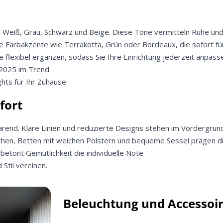
 Weiß, Grau, Schwarz und Beige. Diese Töne vermitteln Ruhe und
e Farbakzente wie Terrakotta, Grün oder Bordeaux, die sofort f
le flexibel ergänzen, sodass Sie Ihre Einrichtung jederzeit anpas
 2025 im Trend.
ghts für Ihr Zuhause.
fort
parend. Klare Linien und reduzierte Designs stehen im Vordergrund.
lächen, Betten mit weichen Polstern und bequeme Sessel prägen 
etont Gemütlichkeit die individuelle Note.
Jetzt
5% Rabatt
Stil vereinen.
auf Ihre erste Bestellung sichern!
Beleuchtung und Accessoi