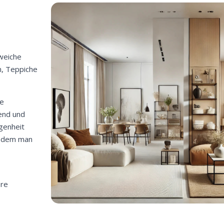
weiche
n, Teppiche
he
end und
rgenheit
n dem man
ere