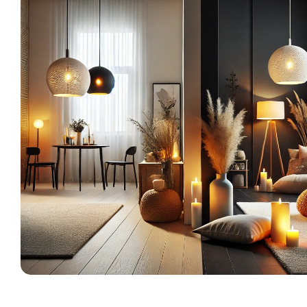
We
ve