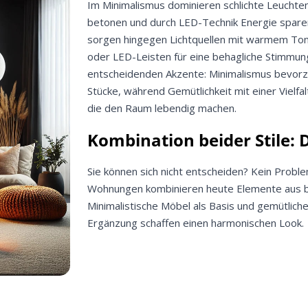
Im Minimalismus dominieren schlichte Leuchten,
betonen und durch LED-Technik Energie sparen
Meinen Code senden
sorgen hingegen Lichtquellen mit warmem To
oder LED-Leisten für eine behagliche Stimmun
Bleiben Sie auf dem Laufenden über Neuigkeiten und Angebote
entscheidenden Akzente: Minimalismus bevorz
itere Informationen darüber, wie wir Ihre Daten für Marketingkommunikation
Stücke, während Gemütlichkeit mit einer Vielfalt
rarbeiten. Lesen Sie unsere
Datenschutzrichtlinie.
die den Raum lebendig machen.
Kombination beider Stile: 
Sie können sich nicht entscheiden? Kein Probl
Wohnungen kombinieren heute Elemente aus be
Minimalistische Möbel als Basis und gemütliche
Ergänzung schaffen einen harmonischen Look.