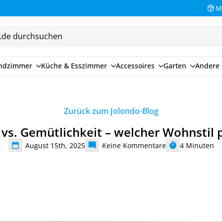
Bezahlen Sie auf Rechnung (30 Tage)
M
endzimmer
Küche & Esszimmer
Accessoires
Garten
Andere 
Zurück zum Jolondo-Blog
vs. Gemütlichkeit – welcher Wohnstil p
August 15th, 2025
Keine Kommentare
4
Minuten