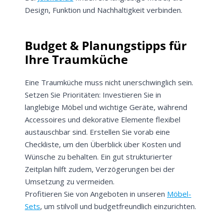
Design, Funktion und Nachhaltigkeit verbinden.
Budget & Planungstipps für
Meinen Code senden
Ihre Traumküche
Bleiben Sie auf dem Laufenden über
Neuigkeiten und Angebote.
Eine Traumküche muss nicht unerschwinglich sein.
Setzen Sie Prioritäten: Investieren Sie in
Weitere Informationen darüber, wie wir Ihre Daten für
Marketingkommunikation verarbeiten. Lesen Sie unsere
langlebige Möbel und wichtige Geräte, während
Datenschutzrichtlinie.
Accessoires und dekorative Elemente flexibel
austauschbar sind. Erstellen Sie vorab eine
Checkliste, um den Überblick über Kosten und
Wünsche zu behalten. Ein gut strukturierter
Zeitplan hilft zudem, Verzögerungen bei der
Umsetzung zu vermeiden.
Profitieren Sie von Angeboten in unseren
Möbel-
Sets
, um stilvoll und budgetfreundlich einzurichten.