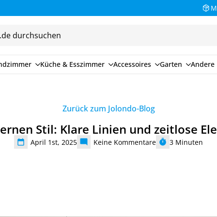
Bezahlen Sie auf Rechnung (30 Tage)
M
endzimmer
Küche & Esszimmer
Accessoires
Garten
Andere 
Zurück zum Jolondo-Blog
rnen Stil: Klare Linien und zeitlose El
April 1st, 2025
Keine Kommentare
3
Minuten