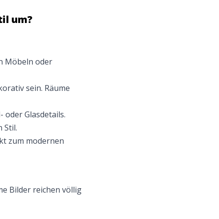
til um?
.
an Möbeln oder
korativ sein. Räume
- oder Glasdetails.
Stil.
ekt zum modernen
 Bilder reichen völlig