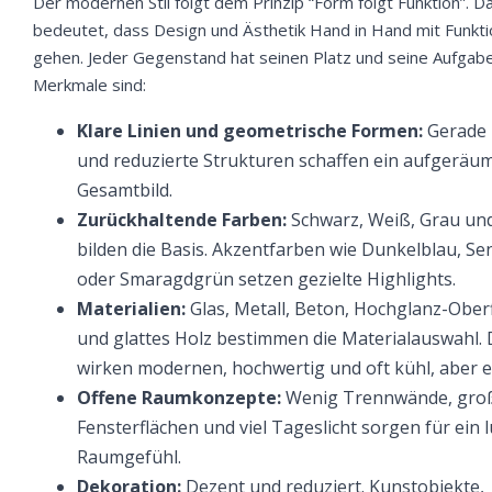
Der modernen Stil folgt dem Prinzip “Form folgt Funktion”. D
bedeutet, dass Design und Ästhetik Hand in Hand mit Funktio
gehen. Jeder Gegenstand hat seinen Platz und seine Aufgabe
Merkmale sind:
Klare Linien und geometrische Formen:
Gerade
und reduzierte Strukturen schaffen ein aufgeräu
Gesamtbild.
Zurückhaltende Farben:
Schwarz, Weiß, Grau un
bilden die Basis. Akzentfarben wie Dunkelblau, Se
oder Smaragdgrün setzen gezielte Highlights.
Materialien:
Glas, Metall, Beton, Hochglanz-Ober
und glattes Holz bestimmen die Materialauswahl. 
wirken modernen, hochwertig und oft kühl, aber e
Offene Raumkonzepte:
Wenig Trennwände, gro
Fensterflächen und viel Tageslicht sorgen für ein l
Raumgefühl.
Dekoration:
Dezent und reduziert. Kunstobjekte,