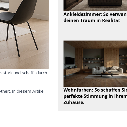
Ankleidezimmer: So verwan
deinen Traum in Realität
ksstark und schafft durch
Wohnfarben: So schaffen Sie
theit. In diesem Artikel
perfekte Stimmung in Ihre
Zuhause.