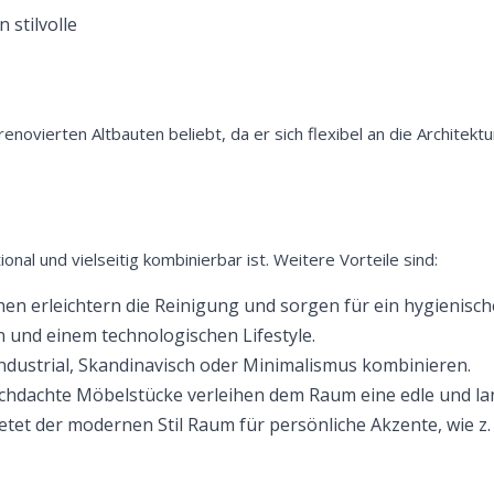
stilvolle
novierten Altbauten beliebt, da er sich flexibel an die Architekt
tional und vielseitig kombinierbar ist. Weitere Vorteile sind:
en erleichtern die Reinigung und sorgen für ein hygienisch
und einem technologischen Lifestyle.
Jetzt
5% Rabatt
Industrial, Skandinavisch oder Minimalismus kombinieren.
chdachte Möbelstücke verleihen dem Raum eine edle und la
auf Ihre erste Bestellung sichern!
etet der modernen Stil Raum für persönliche Akzente, wie z