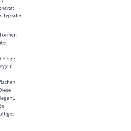
as
nalität
. Typische
 Formen
mtes
d Beige
nfgelb
flächen
Diese
legant.
ße
uftiges