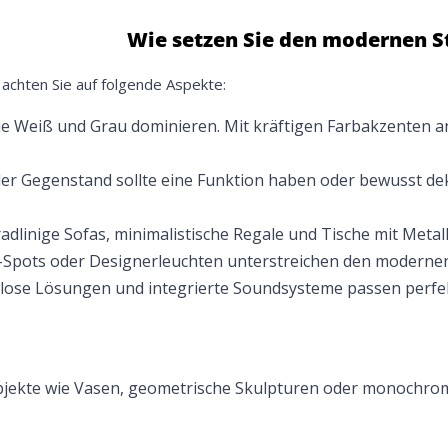
Meinen Code senden
Wie setzen Sie den modernen S
achten Sie auf folgende Aspekte:
Bleiben Sie auf dem Laufenden über Neuigkeiten und Angebote
itere Informationen darüber, wie wir Ihre Daten für Marketingkommunikation
e Weiß und Grau dominieren. Mit kräftigen Farbakzenten 
rarbeiten. Lesen Sie unsere
Datenschutzrichtlinie.
er Gegenstand sollte eine Funktion haben oder bewusst de
adlinige Sofas, minimalistische Regale und Tische mit Metall
-Spots oder Designerleuchten unterstreichen den modernen 
lose Lösungen und integrierte Soundsysteme passen perf
Objekte wie Vasen, geometrische Skulpturen oder monochrome