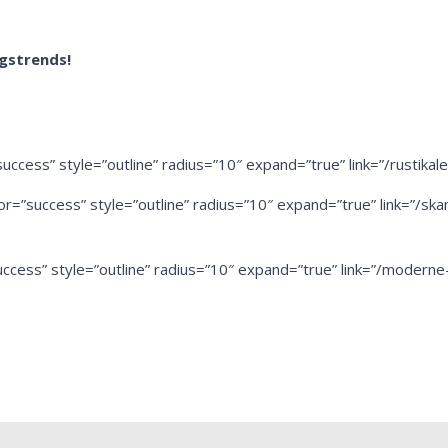
ngstrends!
uccess” style=”outline” radius=”10″ expand=”true” link=”/rustikale
or=”success” style=”outline” radius=”10″ expand=”true” link=”/skan
ccess” style=”outline” radius=”10″ expand=”true” link=”/moderne-s