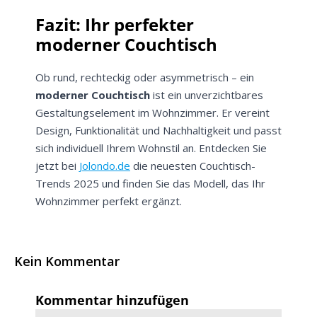
Weitere Informationen darüber, wie wir Ihre Daten für
Marketingkommunikation verarbeiten. Lesen Sie unsere
Fazit: Ihr perfekter
Datenschutzrichtlinie.
moderner Couchtisch
Ob rund, rechteckig oder asymmetrisch – ein
moderner Couchtisch
ist ein unverzichtbares
Gestaltungselement im Wohnzimmer. Er vereint
Design, Funktionalität und Nachhaltigkeit und passt
sich individuell Ihrem Wohnstil an. Entdecken Sie
jetzt bei
Jolondo.de
die neuesten Couchtisch-
Trends 2025 und finden Sie das Modell, das Ihr
Wohnzimmer perfekt ergänzt.
Kein Kommentar
Kommentar hinzufügen