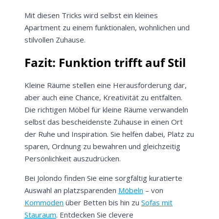
Mit diesen Tricks wird selbst ein kleines
Apartment zu einem funktionalen, wohnlichen und
stilvollen Zuhause.
Jetzt
5% Rabatt
Fazit: Funktion trifft auf Stil
auf Ihre erste Bestellung sichern!
Kleine Räume stellen eine Herausforderung dar,
aber auch eine Chance, Kreativität zu entfalten.
Die richtigen Möbel für kleine Räume verwandeln
selbst das bescheidenste Zuhause in einen Ort
Meinen Code senden
der Ruhe und Inspiration. Sie helfen dabei, Platz zu
sparen, Ordnung zu bewahren und gleichzeitig
Bleiben Sie auf dem Laufenden über
Persönlichkeit auszudrücken.
Neuigkeiten und Angebote.
Weitere Informationen darüber, wie wir Ihre Daten für
Bei Jolondo finden Sie eine sorgfältig kuratierte
Marketingkommunikation verarbeiten. Lesen Sie unsere
Datenschutzrichtlinie.
Auswahl an platzsparenden
Möbeln
– von
Kommoden
über Betten bis hin zu
Sofas mit
Stauraum
. Entdecken Sie clevere