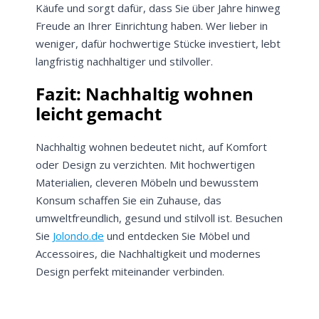
Käufe und sorgt dafür, dass Sie über Jahre hinweg
Bleiben Sie auf dem Laufenden über
Freude an Ihrer Einrichtung haben. Wer lieber in
Neuigkeiten und Angebote.
weniger, dafür hochwertige Stücke investiert, lebt
Weitere Informationen darüber, wie wir Ihre Daten für
Marketingkommunikation verarbeiten. Lesen Sie unsere
langfristig nachhaltiger und stilvoller.
Datenschutzrichtlinie.
Fazit: Nachhaltig wohnen
leicht gemacht
Nachhaltig wohnen bedeutet nicht, auf Komfort
oder Design zu verzichten. Mit hochwertigen
Materialien, cleveren Möbeln und bewusstem
Konsum schaffen Sie ein Zuhause, das
umweltfreundlich, gesund und stilvoll ist. Besuchen
Sie
Jolondo.de
und entdecken Sie Möbel und
Accessoires, die Nachhaltigkeit und modernes
Design perfekt miteinander verbinden.