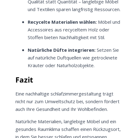
Qualität statt Quantität – langlebige Möbel
und Textilien sparen langfristig Ressourcen.
Recycelte Materialien wählen:
Möbel und
Accessoires aus recyceltem Holz oder
Stoffen bieten Nachhaltigkeit mit Stil.
Natürliche Düfte integrieren:
Setzen Sie
auf natürliche Duftquellen wie getrocknete
Jetzt
5% Rabatt
Kräuter oder Naturholzobjekte.
Fazit
auf Ihre erste Bestellung sichern!
Eine nachhaltige schlafzimmergestaltung trägt
nicht nur zum Umweltschutz bei, sondern fördert
auch Ihre Gesundheit und Ihr Wohlbefinden.
Meinen Code senden
Natürliche Materialien, langlebige Möbel und ein
gesundes Raumklima schaffen einen Rückzugsort,
Bleiben Sie auf dem Laufenden über
Neuigkeiten und Angebote.
in dem Sie besser schlafen und entspannen