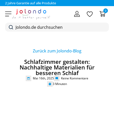
2 Jahre Garantie auf alle Produkte
Bez
0
Zurück zum Jolondo-Blog
Schlafzimmer gestalten:
Nachhaltige Materialien für
besseren Schlaf
Mai 16th, 2025
Keine Kommentare
3
Minuten