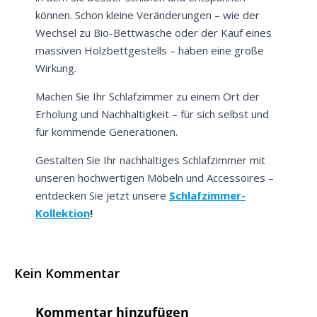
können. Schon kleine Veränderungen – wie der
Weitere Informationen darüber, wie wir Ihre Daten für
Marketingkommunikation verarbeiten. Lesen Sie unsere
Wechsel zu Bio-Bettwäsche oder der Kauf eines
Datenschutzrichtlinie.
massiven Holzbettgestells – haben eine große
Wirkung.
Machen Sie Ihr Schlafzimmer zu einem Ort der
Erholung und Nachhaltigkeit – für sich selbst und
für kommende Generationen.
Gestalten Sie Ihr nachhaltiges Schlafzimmer mit
unseren hochwertigen Möbeln und Accessoires –
entdecken Sie jetzt unsere
Schlafzimmer-
Kollektion
!
Kein Kommentar
Kommentar hinzufügen