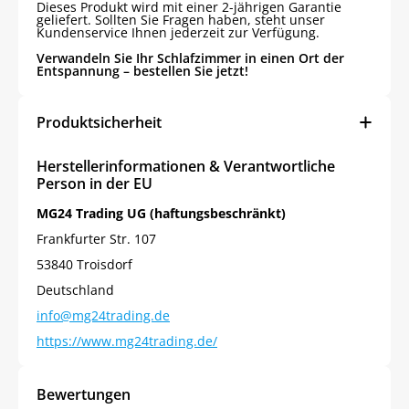
Dieses Produkt wird mit einer 2-jährigen Garantie
geliefert. Sollten Sie Fragen haben, steht unser
Kundenservice Ihnen jederzeit zur Verfügung.
Verwandeln Sie Ihr Schlafzimmer in einen Ort der
Jetzt
5% Rabatt
Entspannung – bestellen Sie jetzt!
auf Ihre erste Bestellung sichern!
Produktsicherheit
Herstellerinformationen & Verantwortliche
Person in der EU
Meinen Code senden
MG24 Trading UG (haftungsbeschränkt)
Frankfurter Str. 107
53840 Troisdorf
Bleiben Sie auf dem Laufenden über
Neuigkeiten und Angebote.
Deutschland
Weitere Informationen darüber, wie wir Ihre Daten für
info@mg24trading.de
Marketingkommunikation verarbeiten. Lesen Sie unsere
Datenschutzrichtlinie.
https://www.mg24trading.de/
Bewertungen