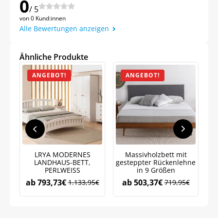
0
/ 5
von 0 Kund:innen
Alle Bewertungen anzeigen
Ähnliche Produkte
ANGEBOT!
ANGEBOT!
LRYA MODERNES
Massivholzbett mit
Ma
LANDHAUS-BETT,
gesteppter Rückenlehne
i
PERLWEISS
in 9 Größen
ab
793,73
€
ab
503,37
€
1.133,95
€
719,95
€