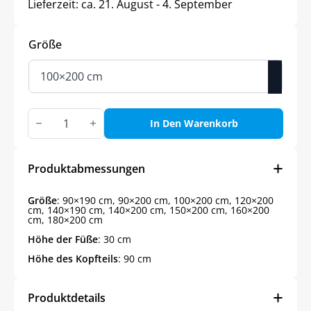
Lieferzeit:
ca. 21. August - 4. September
Größe
Naturholzbett
mit
In Den Warenkorb
abgerundetem
Kopfteil
in
9
Produktabmessungen
Größen
Menge
Größe
: 90×190 cm, 90×200 cm, 100×200 cm, 120×200
cm, 140×190 cm, 140×200 cm, 150×200 cm, 160×200
cm, 180×200 cm
Höhe der Füße
: 30 cm
Höhe des Kopfteils
: 90 cm
Produktdetails