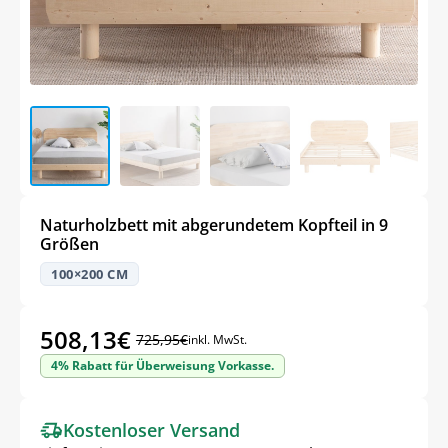
Naturholzbett mit abgerundetem Kopfteil in 9
Größen
100×200 CM
508,13
€
725,95
€
inkl. MwSt.
Ursprünglicher
Aktueller
4% Rabatt für Überweisung Vorkasse.
Preis
Preis
war:
ist:
Kostenloser Versand
725,95€
508,13€.