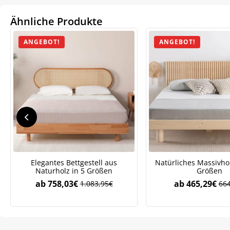
Ähnliche Produkte
ANGEBOT!
ANGEBOT!
Elegantes Bettgestell aus
Natürliches Massivhol
Naturholz in 5 Größen
Größen
ab
758,03
€
ab
465,29
€
1.083,95
€
664