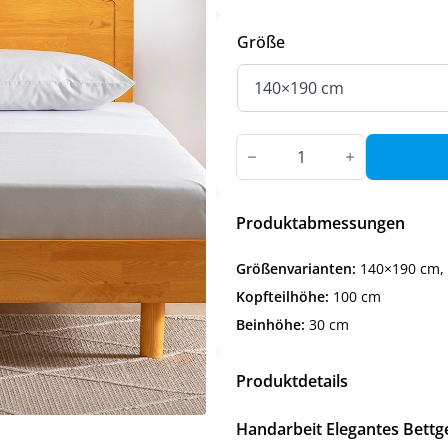
Größe
Elegantes
Bettgestell
mit
Kopfteil
in
4
Produktabmessungen
Größen
Menge
Größenvarianten:
140×190 cm, 
Kopfteilhöhe:
100 cm
Beinhöhe:
30 cm
Produktdetails
Handarbeit Elegantes Bettge