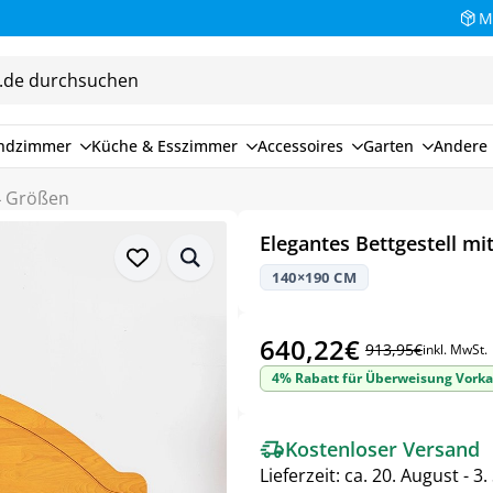
M
endzimmer
Küche & Esszimmer
Accessoires
Garten
Andere 
 4 Größen
Elegantes Bettgestell mi
140×190 CM
640,22
€
913,95
€
inkl. MwSt.
Ursprünglicher
Aktueller
4% Rabatt für Überweisung Vorka
Preis
Preis
war:
ist:
Kostenloser Versand
913,95€
640,22€.
Lieferzeit:
ca. 20. August - 