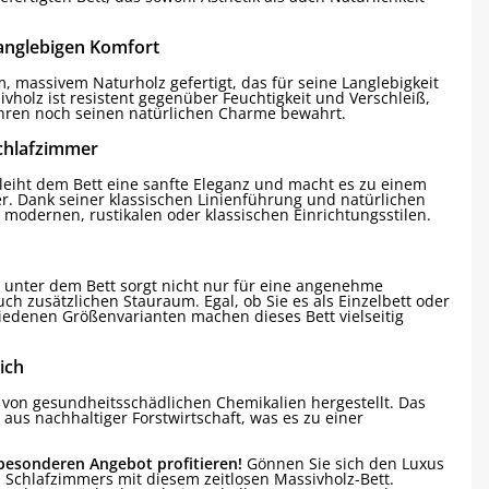
langlebigen Komfort
, massivem Naturholz gefertigt, das für seine Langlebigkeit
sivholz ist resistent gegenüber Feuchtigkeit und Verschleiß,
hren noch seinen natürlichen Charme bewahrt.
Schlafzimmer
leiht dem Bett eine sanfte Eleganz und macht es zu einem
r. Dank seiner klassischen Linienführung und natürlichen
 modernen, rustikalen oder klassischen Einrichtungsstilen.
 unter dem Bett sorgt nicht nur für eine angenehme
uch zusätzlichen Stauraum. Egal, ob Sie es als Einzelbett oder
iedenen Größenvarianten machen dieses Bett vielseitig
ich
 von gesundheitsschädlichen Chemikalien hergestellt. Das
us nachhaltiger Forstwirtschaft, was es zu einer
 besonderen Angebot profitieren!
Gönnen Sie sich den Luxus
n Schlafzimmers mit diesem zeitlosen Massivholz-Bett.