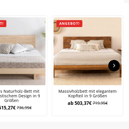
T!
ANGEBOT!
s Naturholz-Bett mit
Massivholzbett mit elegantem
stischem Design in 9
Kopfteil in 9 Größen
Größen
ab
503,37
€
719,95
€
515,27
€
736,95
€