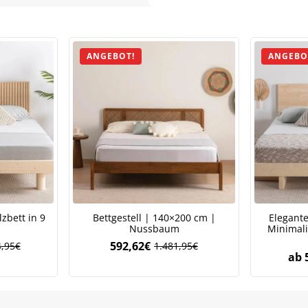
ANGEBOT!
ANGEBO
zbett in 9
Bettgestell | 140×200 cm |
Elegante
Nussbaum
Minimali
592,62
€
,95
€
1.481,95
€
Ursprünglicher
Aktueller
ab
Preis
Preis
war:
ist:
1.481,95€
592,62€.