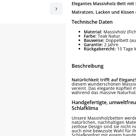
Elegantes Massivholz-Bett mit 
›
Matratzen, Lacken und Kissen 
Technische Daten
Material:
Massivholz (Fich
Farbe:
Teak Natur
Bauweise:
Doppelbett (au
Garantie:
2 Jahre
Rückgaberecht:
15 Tage 
Beschreibung
Natürlichkeit trifft auf Eleganz!
diesem wunderschönen Massivhol
vereint. Das elegante Kopfteil 
während das massive Naturhol
Handgefertigte, umweltfreu
Schlafklima
Unsere Massivholzbetten werde
natürlichen, nachhaltigen Mate
zeitlose Design sind sie nicht 
auch eine bewusste Wahl für I
Schlafkomfort mit einem handgef