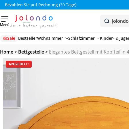
Bezahlen Sie auf Rechnung (30 Tage)
Menü
Sale
Bestseller
Wohnzimmer
Schlafzimmer
Kinder- & Jug
Home
>
Bettgestelle
>
Elegantes Bettgestell mit Kopfteil in
ANGEBOT!