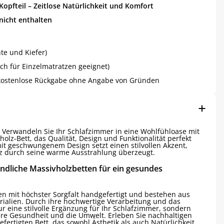
Kopfteil – Zeitlose Natürlichkeit und Komfort
nicht enthalten
te und Kiefer)
ch für Einzelmatratzen geeignet)
kostenlose Rückgabe ohne Angabe von Gründen
Verwandeln Sie Ihr Schlafzimmer in eine Wohlfühloase mit
z-Bett, das Qualität, Design und Funktionalität perfekt
mit geschwungenem Design setzt einen stilvollen Akzent,
z durch seine warme Ausstrahlung überzeugt.
ndliche Massivholzbetten für ein gesundes
n mit höchster Sorgfalt handgefertigt und bestehen aus
rialien. Durch ihre hochwertige Verarbeitung und das
nur eine stilvolle Ergänzung für Ihr Schlafzimmer, sondern
hre Gesundheit und die Umwelt. Erleben Sie nachhaltigen
ertigten Bett, das sowohl Ästhetik als auch Natürlichkeit