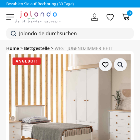
Bezahlen Sie auf Rechnung (30 Tage)
0
Home
>
Bettgestelle
>
WEST JUGENDZIMMER-BETT
ANGEBOT!