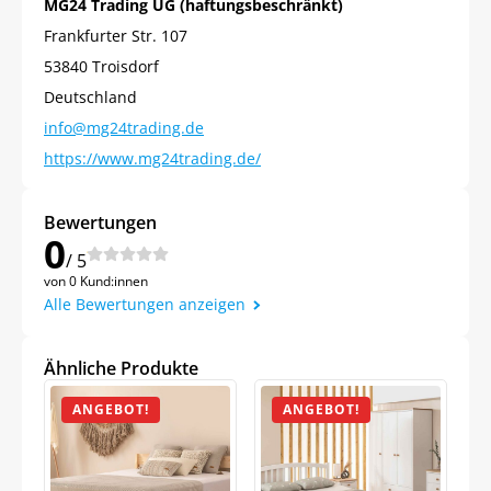
MG24 Trading UG (haftungsbeschränkt)
Frankfurter Str. 107
53840 Troisdorf
Deutschland
info@mg24trading.de
https://www.mg24trading.de/
Bewertungen
0
Jetzt
5% Rabatt
/ 5
von 0 Kund:innen
auf Ihre erste Bestellung sichern!
Alle Bewertungen anzeigen
Ähnliche Produkte
ANGEBOT!
ANGEBOT!
Meinen Code senden
Bleiben Sie auf dem Laufenden über