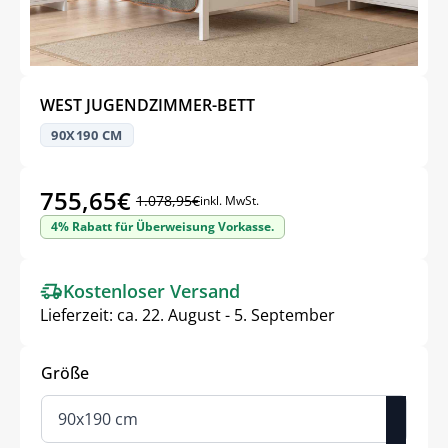
WEST JUGENDZIMMER-BETT
90X190 CM
755,65
€
1.078,95
€
inkl. MwSt.
Ursprünglicher
Aktueller
4% Rabatt für Überweisung Vorkasse.
Preis
Preis
war:
ist:
Kostenloser Versand
1.078,95€
755,65€.
Lieferzeit:
ca. 22. August - 5. September
Größe