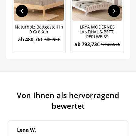
Neuigkeiten und Angebote.
Weitere Informationen darüber, wie wir Ihre Daten für
Marketingkommunikation verarbeiten. Lesen Sie unsere
Datenschutzrichtlinie.
Naturholz Bettgestell in
LRYA MODERNES
B
9 Größen
LANDHAUS-BETT,
PERLWEISS
ab
480,76
€
685,95
€
ab
793,73
€
1.133,95
€
Von Ihnen als hervorragend
bewertet
Lena W.