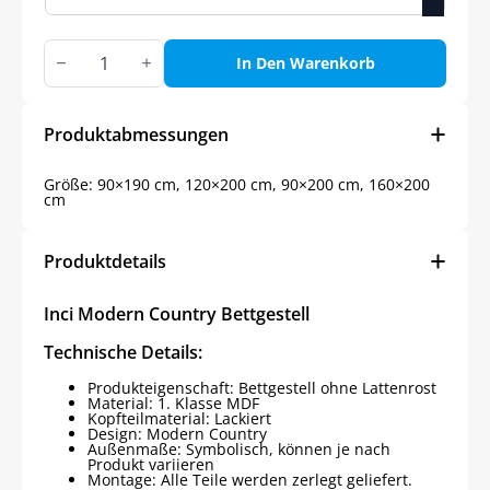
INCI
MODERNES
In Den Warenkorb
LANDHAUS-
BETT,
PERLWEISS
Menge
Produktabmessungen
Größe: 90×190 cm, 120×200 cm, 90×200 cm, 160×200
cm
Produktdetails
Inci Modern Country Bettgestell
Technische Details:
Produkteigenschaft: Bettgestell ohne Lattenrost
Material: 1. Klasse MDF
Kopfteilmaterial: Lackiert
Design: Modern Country
Außenmaße: Symbolisch, können je nach
Produkt variieren
Montage: Alle Teile werden zerlegt geliefert.