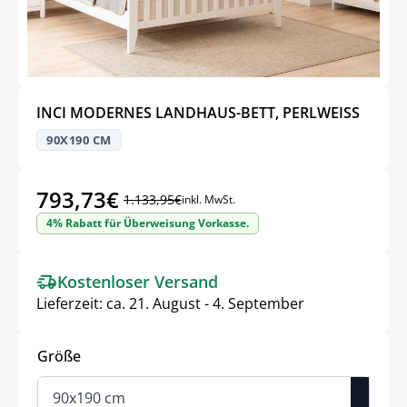
INCI MODERNES LANDHAUS-BETT, PERLWEISS
90X190 CM
793,73
€
1.133,95
€
inkl. MwSt.
Ursprünglicher
Aktueller
4% Rabatt für Überweisung Vorkasse.
Preis
Preis
war:
ist:
Kostenloser Versand
1.133,95€
793,73€.
Lieferzeit:
ca. 21. August - 4. September
Größe