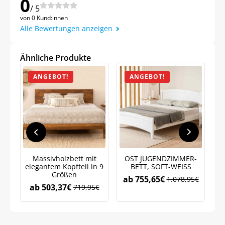
0
/ 5
von 0 Kund:innen
Alle Bewertungen anzeigen
Jetzt
5% Rabatt
Ähnliche Produkte
ANGEBOT!
ANGEBOT!
auf Ihre erste Bestellung sichern!
Meinen Code senden
Massivholzbett mit
OST JUGENDZIMMER-
N
Bleiben Sie auf dem Laufenden über
elegantem Kopfteil in 9
BETT, SOFT-WEISS
Neuigkeiten und Angebote.
Größen
ab
755,65
€
1.078,95
€
Weitere Informationen darüber, wie wir Ihre Daten für
ab
503,37
€
719,95
€
Marketingkommunikation verarbeiten. Lesen Sie unsere
Datenschutzrichtlinie.