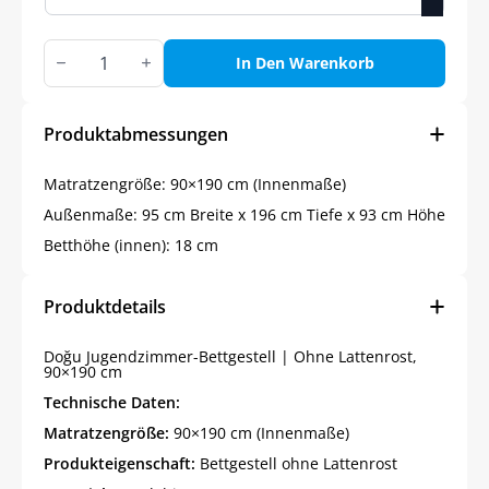
OST
JUGENDZIMMER-
In Den Warenkorb
BETT,
SOFT-
WEISS
Menge
Produktabmessungen
Matratzengröße: 90×190 cm (Innenmaße)
Außenmaße: 95 cm Breite x 196 cm Tiefe x 93 cm Höhe
Betthöhe (innen): 18 cm
Produktdetails
Doğu Jugendzimmer-Bettgestell | Ohne Lattenrost,
90×190 cm
Technische Daten:
Matratzengröße:
90×190 cm (Innenmaße)
Produkteigenschaft:
Bettgestell ohne Lattenrost