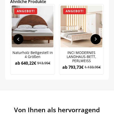
Ähnliche Produkte
ANGEBOT!
ANGEBOT!
Jetzt
5% Rabatt
auf Ihre erste Bestellung sichern!
Naturholz Bettgestell in
INCI MODERNES
Meinen Code senden
4 Größen
LANDHAUS-BETT,
PERLWEISS
ab
640,22
€
913,95
€
ab
793,73
€
1.133,95
€
Bleiben Sie auf dem Laufenden über
Neuigkeiten und Angebote.
Weitere Informationen darüber, wie wir Ihre Daten für
Marketingkommunikation verarbeiten. Lesen Sie unsere
Datenschutzrichtlinie.
Von Ihnen als hervorragend