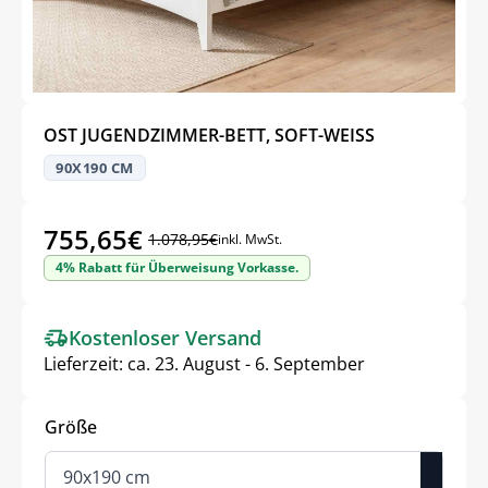
OST JUGENDZIMMER-BETT, SOFT-WEISS
90X190 CM
755,65
€
1.078,95
€
inkl. MwSt.
Ursprünglicher
Aktueller
4% Rabatt für Überweisung Vorkasse.
Preis
Preis
war:
ist:
Kostenloser Versand
1.078,95€
755,65€.
Lieferzeit:
ca. 23. August - 6. September
Größe