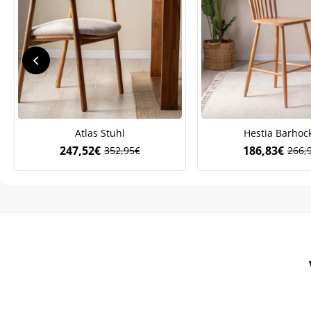
Atlas Stuhl
Hestia Barhoc
247,52
€
186,83
€
352,95
€
266,
Ursprünglicher
Aktueller
Ursp
Aktue
Preis
Preis
Preis
Preis
war:
ist:
war:
ist:
We
ve
352,95€
247,52€.
266,
186,8