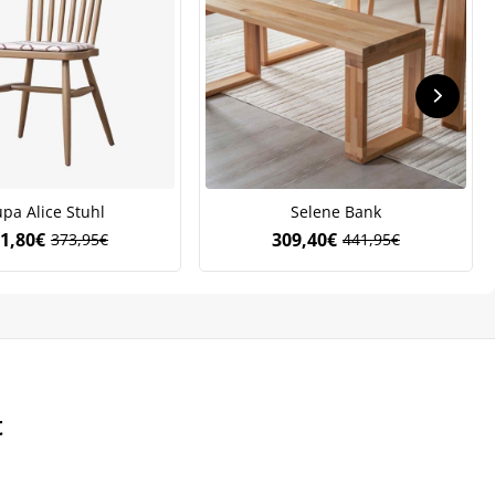
pa Alice Stuhl
Selene Bank
1,80
€
309,40
€
373,95
€
441,95
€
Ursprünglicher
Aktueller
Ursprünglicher
Aktueller
.
Preis
Preis
Preis
Preis
war:
ist:
war:
ist:
373,95€
261,80€.
441,95€
309,40€.
t