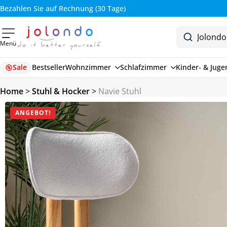
Bezahlen Sie auf Rechnung (30 Tage)
Menü
Sale
Bestseller
Wohnzimmer
Schlafzimmer
Kinder- & Jug
Home
>
Stuhl & Hocker
>
Navie Stuhl
ANGEBOT!