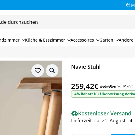
M
endzimmer
Küche & Esszimmer
Accessoires
Garten
Andere 
Navie Stuhl
259,42
€
369,95
€
inkl. MwSt.
Ursprünglicher
Aktueller
4% Rabatt für Überweisung Vorka
Preis
Preis
war:
ist:
Kostenloser Versand
369,95€
259,42€.
Lieferzeit:
ca. 21. August - 