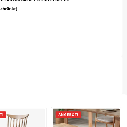
schränkt)
T!
ANGEBOT!