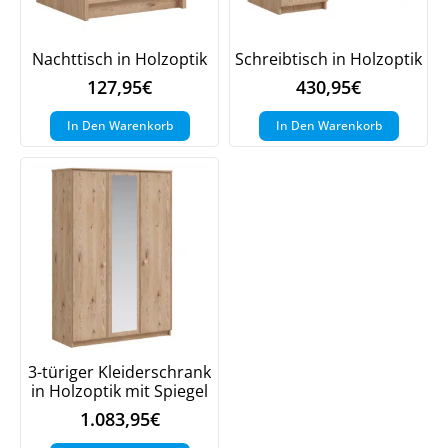
Nachttisch in Holzoptik
Schreibtisch in Holzoptik
Meinen Code senden
127,95
€
430,95
€
In Den Warenkorb
In Den Warenkorb
Bleiben Sie auf dem Laufenden über
Neuigkeiten und Angebote.
Weitere Informationen darüber, wie wir Ihre Daten für
Marketingkommunikation verarbeiten. Lesen Sie unsere
Datenschutzrichtlinie.
3-türiger Kleiderschrank
in Holzoptik mit Spiegel
1.083,95
€