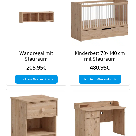
Wandregal mit
Kinderbett 70×140 cm
Stauraum
mit Stauraum
205,95
€
480,95
€
In Den Warenkorb
In Den Warenkorb
Jetzt
5% Rabatt
auf Ihre erste Bestellung sichern!