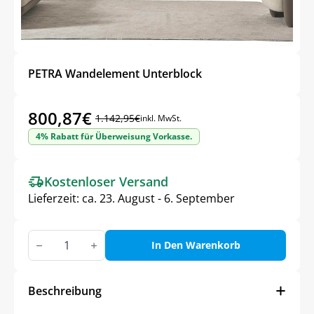
PETRA Wandelement Unterblock
800,87
€
1.142,95
€
inkl. MwSt.
Ursprünglicher
Aktueller
4% Rabatt für Überweisung Vorkasse.
Preis
Preis
war:
ist:
Kostenloser Versand
1.142,95€
800,87€.
Lieferzeit:
ca. 23. August - 6. September
PETRA
Wandelement
In Den Warenkorb
Unterblock
Menge
Beschreibung