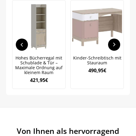
Jetzt
5% Rabatt
auf Ihre erste Bestellung sichern!
Hohes Bücherregal mit
Kinder-Schreibtisch mit
Schublade & Tür –
Stauraum
Meinen Code senden
Maximale Ordnung auf
490,95
€
kleinem Raum
421,95
€
Bleiben Sie auf dem Laufenden über
Neuigkeiten und Angebote.
Weitere Informationen darüber, wie wir Ihre Daten für
Marketingkommunikation verarbeiten. Lesen Sie unsere
Datenschutzrichtlinie.
Von Ihnen als hervorragend