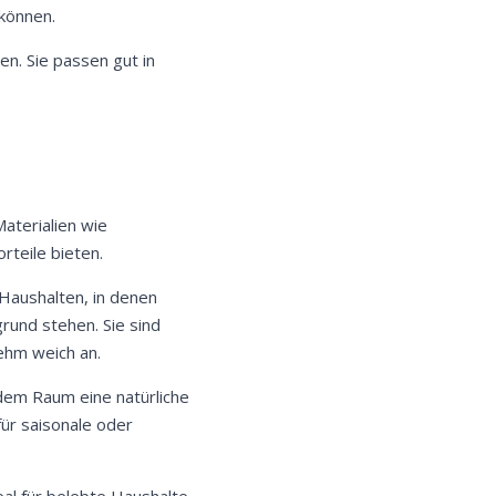
 können.
n. Sie passen gut in
.
aterialien wie
rteile bieten.
 Haushalten, in denen
grund stehen. Sie sind
ehm weich an.
dem Raum eine natürliche
für saisonale oder
eal für belebte Haushalte