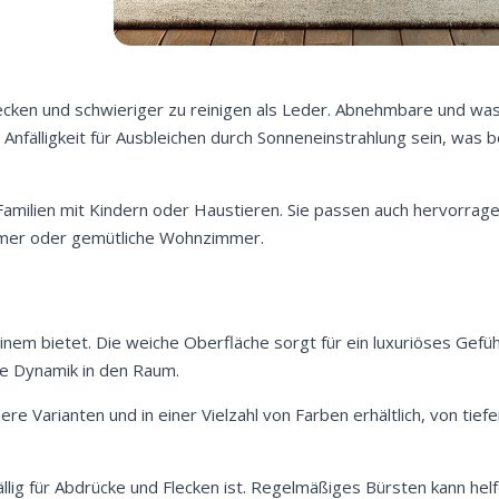
für Flecken und schwieriger zu reinigen als Leder. Abnehmbare und 
e Anfälligkeit für Ausbleichen durch Sonneneinstrahlung sein, was
Familien mit Kindern oder Haustieren. Sie passen auch hervorrag
immer oder gemütliche Wohnzimmer.
einem bietet. Die weiche Oberfläche sorgt für ein luxuriöses Gefüh
Jetzt
5% Rabatt
ere Dynamik in den Raum.
auf Ihre erste Bestellung sichern!
e Varianten und in einer Vielzahl von Farben erhältlich, von tie
fällig für Abdrücke und Flecken ist. Regelmäßiges Bürsten kann hel