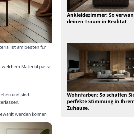
Ankleidezimmer: So verwan
deinen Traum in Realität
rial ist am besten für
u welchem Material passt.
sehen und sind
Wohnfarben: So schaffen Sie
perfekte Stimmung in Ihre
terlassen.
Zuhause.
sgewählt werden können.