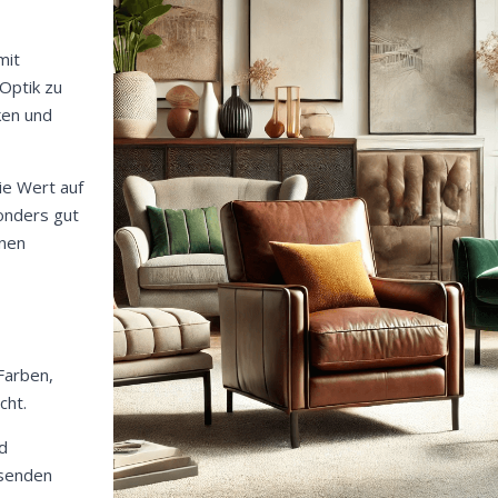
mit
Optik zu
ken und
ie Wert auf
sonders gut
enen
Farben,
cht.
nd
isenden