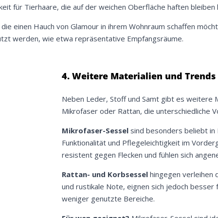
gkeit für Tierhaare, die auf der weichen Oberfläche haften bleiben
Meinen Code senden
 die einen Hauch von Glamour in ihrem Wohnraum schaffen möchte
nutzt werden, wie etwa repräsentative Empfangsräume.
Bleiben Sie auf dem Laufenden über Neuigkeiten und Angebote
itere Informationen darüber, wie wir Ihre Daten für Marketingkommunikation
rarbeiten. Lesen Sie unsere
Datenschutzrichtlinie.
4. Weitere Materialien und Trends
Neben Leder, Stoff und Samt gibt es weitere M
Mikrofaser oder Rattan, die unterschiedliche Vo
Mikrofaser-Sessel
sind besonders beliebt in
Funktionalität und Pflegeleichtigkeit im Vorder
resistent gegen Flecken und fühlen sich angen
Rattan- und Korbsessel
hingegen verleihen 
und rustikale Note, eignen sich jedoch besser 
weniger genutzte Bereiche.
Für wen geeignet?
Mikrofaser-Sessel sind id