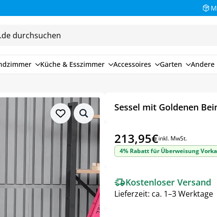
M
endzimmer
Küche & Esszimmer
Accessoires
Garten
Andere 
Sessel mit Goldenen Bein
213,95
€
inkl. MwSt.
4% Rabatt für Überweisung Vorka
Kostenloser Versand
Lieferzeit:
ca. 1–3 Werktage