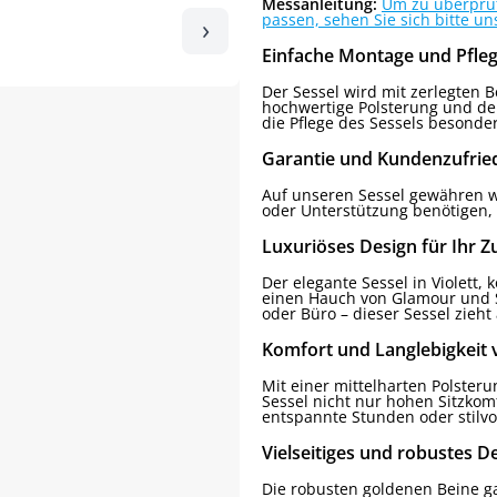
Messanleitung:
Um zu überprüfe
passen, sehen Sie sich bitte un
›
Einfache Montage und Pfle
Der Sessel wird mit zerlegten 
hochwertige Polsterung und d
die Pflege des Sessels besonde
Garantie und Kundenzufrie
Auf unseren Sessel gewähren w
oder Unterstützung benötigen, 
Luxuriöses Design für Ihr 
Der elegante Sessel in Violett
einen Hauch von Glamour und S
oder Büro – dieser Sessel zieht a
Komfort und Langlebigkeit 
Mit einer mittelharten Polste
Sessel nicht nur hohen Sitzkomf
entspannte Stunden oder stilv
Vielseitiges und robustes D
Die robusten goldenen Beine ga