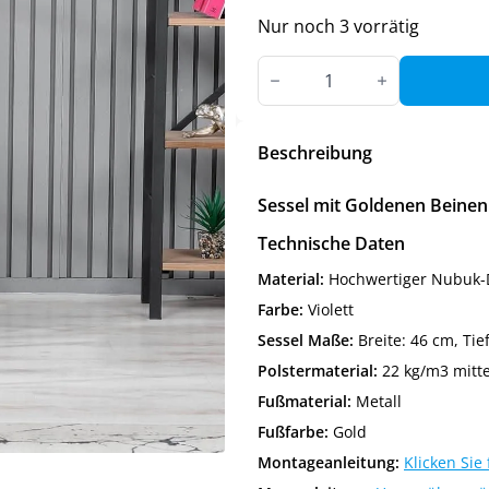
Nur noch 3 vorrätig
Sessel
mit
Goldenen
Beinen
|
Violett
Beschreibung
Menge
Sessel mit Goldenen Beinen 
Technische Daten
Material:
Hochwertiger Nubuk-D
Farbe:
Violett
Sessel Maße:
Breite: 46 cm, Tie
Polstermaterial:
22 kg/m3 mitt
Fußmaterial:
Metall
Fußfarbe:
Gold
Montageanleitung:
Klicken Sie