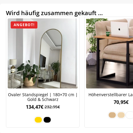
Wird häufig zusammen gekauft …
ANGEBOT!
Ovaler Standspiegel | 180×70 cm |
Höhenverstellbarer La
Gold & Schwarz
70,95
€
134,47
€
232,95
€