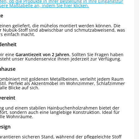
n, ob die Produkte in Ihrer Bestellung in Ihre Eingangstür
sere Maßtabelle an, indem Sie hier klicken.
ge
Beinen geliefert, die mühelos montiert werden können. Die
er Nubuk-Stoff sind abwischbar und schmutzabweisend, was
rs einfach macht.
denheit
ir eine
Garantiezeit von 2 Jahren.
Sollten Sie Fragen haben
steht unser Kundenservice Ihnen jederzeit zur Verfügung.
Zuhause
, kombiniert mit goldenen Metallbeinen, verleiht jedem Raum
til. Perfekt als Akzentmöbel im Wohnzimmer, Schlafzimmer
lle Blicke auf sich.
vereint
rung und einem stabilen Hainbuchenholzrahmen bietet der
ort, sondern auch eine langlebige Konstruktion. Ideal für
olle Wohnräume.
esign
rantieren sicheren Stand, während der pflegeleichte Stoff