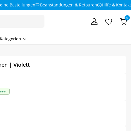
eine Bestellungen
Beanstandungen & Retouren
Hilfe & Kontakt
0
Kategorien
en | Violett
sse.