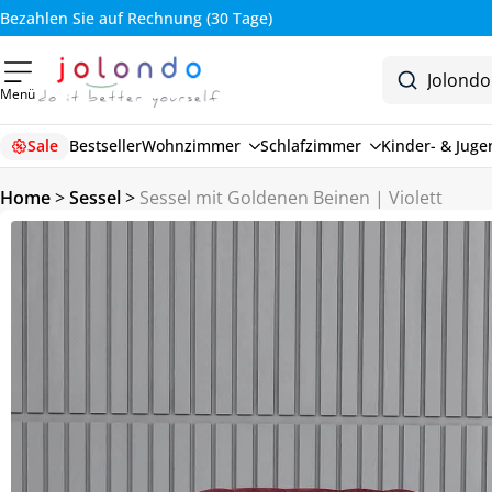
4% Rabatt bei Vorkasse Überweisung
Menü
Sale
Bestseller
Wohnzimmer
Schlafzimmer
Kinder- & Jug
Home
>
Sessel
>
Sessel mit Goldenen Beinen | Violett