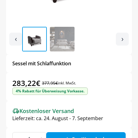
‹
›
Sessel mit Schlaffunktion
283,22
€
377,95
€
inkl. MwSt.
Ursprünglicher
Aktueller
4% Rabatt für Überweisung Vorkasse.
Preis
Preis
war:
ist:
Kostenloser Versand
377,95€
283,22€.
Lieferzeit:
ca. 24. August - 7. September
Sessel