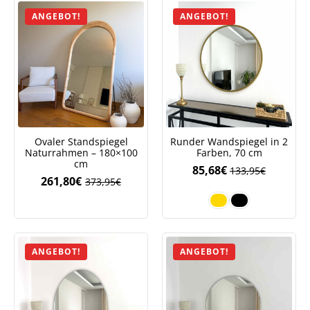
121,95€
85,68€.
ANGEBOT!
ANGEBOT!
Ovaler Standspiegel
Runder Wandspiegel in 2
Naturrahmen – 180×100
Farben, 70 cm
cm
85,68
€
133,95
€
261,80
€
373,95
€
Ursprünglicher
Aktueller
Preis
Preis
war:
ist:
373,95€
261,80€.
ANGEBOT!
ANGEBOT!
Jetzt
5% Rabatt
auf Ihre erste Bestellung sichern!