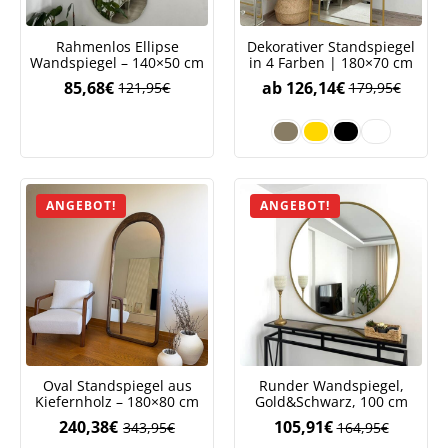
Rahmenlos Ellipse
Dekorativer Standspiegel
Wandspiegel – 140×50 cm
in 4 Farben | 180×70 cm
85,68
€
ab
126,14
€
121,95
€
179,95
€
Ursprünglicher
Aktueller
Preis
Preis
war:
ist:
121,95€
85,68€.
ANGEBOT!
ANGEBOT!
Oval Standspiegel aus
Runder Wandspiegel,
Kiefernholz – 180×80 cm
Gold&Schwarz, 100 cm
240,38
€
105,91
€
343,95
€
164,95
€
Ursprünglicher
Aktueller