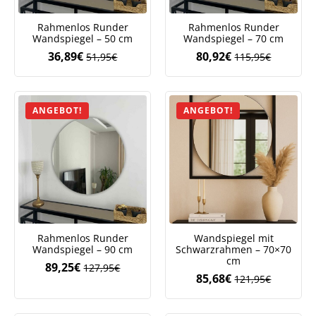
Rahmenlos Runder
Rahmenlos Runder
Wandspiegel – 50 cm
Wandspiegel – 70 cm
36,89
€
80,92
€
51,95
€
115,95
€
Ursprünglicher
Aktueller
Ursprüngliche
Aktueller
Preis
Preis
Preis
Preis
war:
ist:
war:
ist:
51,95€
36,89€.
115,95€
80,92€.
ANGEBOT!
ANGEBOT!
Rahmenlos Runder
Wandspiegel mit
Wandspiegel – 90 cm
Schwarzrahmen – 70×70
cm
89,25
€
127,95
€
Ursprünglicher
Aktueller
85,68
€
121,95
€
Ursprüngliche
Aktueller
Preis
Preis
Preis
Preis
war:
ist:
war:
ist:
127,95€
89,25€.