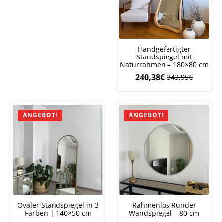
Handgefertigter
Standspiegel mit
Naturrahmen – 180×80 cm
240,38
€
343,95
€
Ursprüngliche
Aktueller
Preis
Preis
war:
ist:
343,95€
240,38€.
ANGEBOT!
ANGEBOT!
Ovaler Standspiegel in 3
Rahmenlos Runder
Farben | 140×50 cm
Wandspiegel – 80 cm