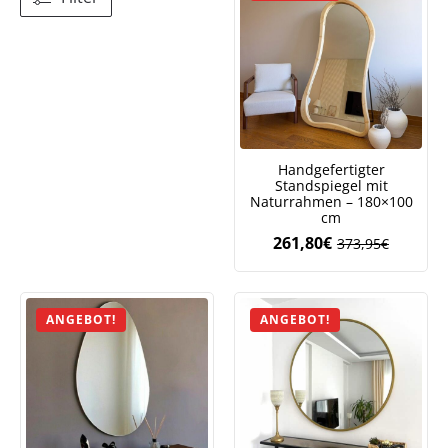
Handgefertigter
Standspiegel mit
Naturrahmen – 180×100
cm
261,80
€
373,95
€
Ursprüngliche
Aktueller
Preis
Preis
war:
ist:
373,95€
261,80€.
ANGEBOT!
ANGEBOT!