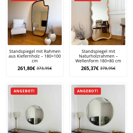
Standspiegel mit Rahmen
Standspiegel mit
aus Kiefernholz – 180×100
Naturholzrahmen –
cm
Wellenform 180×80 cm
261,80
€
265,37
€
373,95
€
378,95
€
Ursprünglicher
Aktueller
Ursprüngliche
Aktueller
Preis
Preis
Preis
Preis
war:
ist:
war:
ist:
373,95€
261,80€.
378,95€
265,37€.
ANGEBOT!
ANGEBOT!