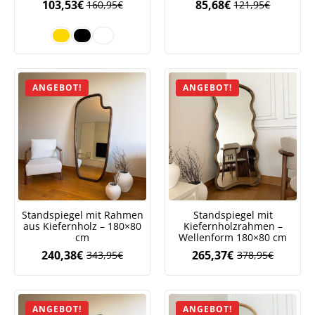
103,53
€
85,68
€
160,95
€
121,95
€
Ursprüngliche
Aktueller
Preis
Preis
war:
ist:
121,95€
85,68€.
ANGEBOT!
ANGEBOT!
Standspiegel mit Rahmen
Standspiegel mit
aus Kiefernholz – 180×80
Kiefernholzrahmen –
cm
Wellenform 180×80 cm
240,38
€
265,37
€
343,95
€
378,95
€
Ursprünglicher
Aktueller
Ursprüngliche
Aktueller
Preis
Preis
Preis
Preis
war:
ist:
war:
ist:
343,95€
240,38€.
378,95€
265,37€.
ANGEBOT!
ANGEBOT!