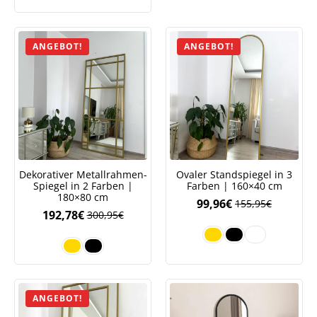
Preis
Preis
war:
ist:
115,95€
80,92€.
ANGEBOT!
ANGEBOT!
Dekorativer Metallrahmen-
Ovaler Standspiegel in 3
Spiegel in 2 Farben |
Farben | 160×40 cm
180×80 cm
99,96
€
155,95
€
192,78
€
300,95
€
ANGEBOT!