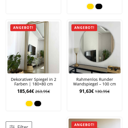
Preis
Preis
war:
ist:
343,95€
240,38€.
ANGEBOT!
ANGEBOT!
Dekorativer Spiegel in 2
Rahmenlos Runder
Farben | 180×80 cm
Wandspiegel – 100 cm
185,64
€
91,63
€
263,95
€
130,95
€
Ursprüngliche
Aktueller
Preis
Preis
war:
ist:
130,95€
91,63€.
ANGEBOT!
Filter