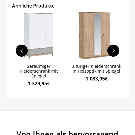
Ähnliche Produkte
Jetzt
5% Rabatt
auf Ihre erste Bestellung sichern!
Meinen Code senden
Geräumiger
3-türiger Kleiderschrank
Kleiderschrank mit
in Holzoptik mit Spiegel
Spiegel
1.083,95
€
1.329,95
€
Bleiben Sie auf dem Laufenden über
Neuigkeiten und Angebote.
Weitere Informationen darüber, wie wir Ihre Daten für
Marketingkommunikation verarbeiten. Lesen Sie unsere
Datenschutzrichtlinie.
Von Ihnen als hervorragend