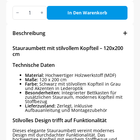
Stauraumbett
mit
In Den Warenkorb
stilvollem
Kopfteil
–
120x200
Beschreibung
cm
Menge
Stauraumbett mit stilvollem Kopfteil – 120x200
cm
Technische Daten
Material:
Hochwertiger Holzwerkstoff (MDF)
Maße:
120 x 200 cm
Farbe:
Schwarz mit stilvollem Kopfteil in Grau
und Akzenten in Lederoptik
Besonderheiten:
Integrierter Bettkasten für
zusätzlichen Stauraum, modernes Kopfteil mit
Stoffbezug
Lieferzustand:
Zerlegt, inklusive
Aufbauanleitung und Montagezubehör
Stilvolles Design trifft auf Funktionalität
Dieses elegante Stauraumbett vereint modernes
Design mit durchdachter Funktionalität. Das
hochwertige Kopfteil mit weichem Stoffbezug und