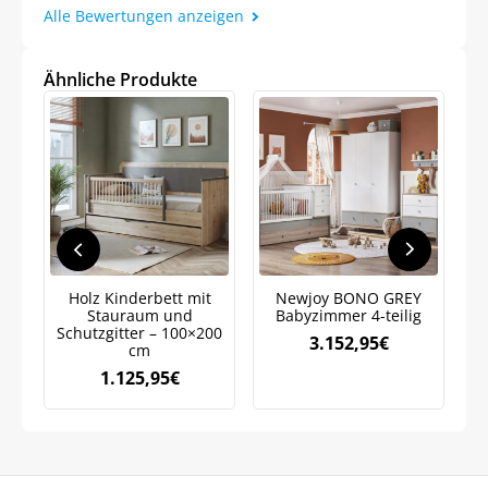
Alle Bewertungen anzeigen
Ähnliche Produkte
Jetzt
5% Rabatt
auf Ihre erste Bestellung sichern!
Meinen Code senden
Holz Kinderbett mit
Newjoy BONO GREY
Stauraum und
Babyzimmer 4-teilig
K
Schutzgitter – 100×200
Bleiben Sie auf dem Laufenden über
3.152,95
€
cm
Neuigkeiten und Angebote.
1.125,95
€
Weitere Informationen darüber, wie wir Ihre Daten für
Marketingkommunikation verarbeiten. Lesen Sie unsere
Datenschutzrichtlinie.